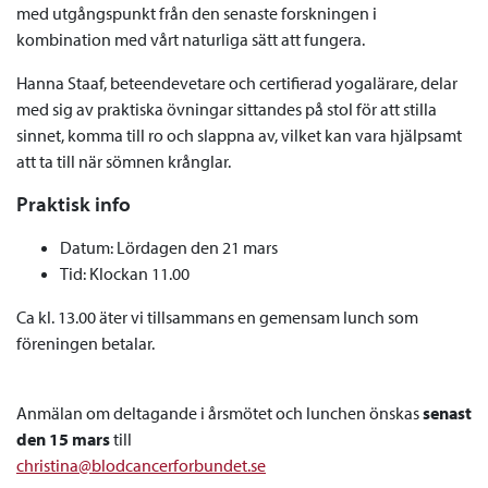
med utgångspunkt från den senaste forskningen i
kombination med vårt naturliga sätt att fungera.
Hanna Staaf, beteendevetare och certifierad yogalärare, delar
med sig av praktiska övningar sittandes på stol för att stilla
sinnet, komma till ro och slappna av, vilket kan vara hjälpsamt
att ta till när sömnen krånglar.
Praktisk info
Datum: Lördagen den 21 mars
Tid: Klockan 11.00
Ca kl. 13.00 äter vi tillsammans en gemensam lunch som
föreningen betalar.
Anmälan om deltagande i årsmötet och lunchen önskas
senast
den 15 mars
till
christina@blodcancerforbundet.se