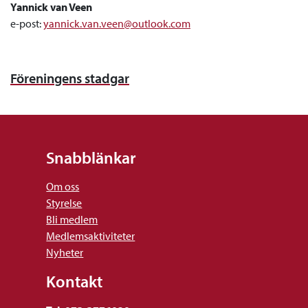
Yannick van Veen
e-post:
yannick.van.veen@outlook.com
Föreningens stadgar
Snabblänkar
Om oss
Styrelse
Bli medlem
Medlemsaktiviteter
Nyheter
Kontakt