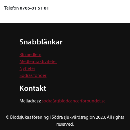
Telefon
0705-31 51 01
Snabblänkar
Bli medlem
Medlemsaktiviteter
Nyheter
Södras fonder
Kontakt
Mejladress:
sodra(at)blodcancerforbundet.se
© Blodsjukas förening i Södra sjukvårdsregion 2023. All rights
reserved.