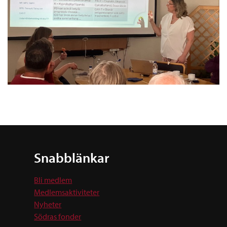
Snabblänkar
Bli medlem
Medlemsaktiviteter
Nyheter
Södras fonder