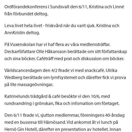
Ordförandekonferens i Sundsvall den 6/11, Kristina och Linné
från förbundet deltog.
Leva livet hela livet - friskvård när du varit sjuk. Kristina och
AnnKristin deltog.
På Vuxenskolan har vi haf flera av våra medlemsträffar.
Deckarföfattare Olle Håkansson berättade om sitt författarskap
och sina böcker. Caféträff med prat och diskussion om böcker.
Världscancerdagen den 4/2 firade vi med snackcafé. Ulrika
Wedberg berättade om lymfsystemet och därefter fick vi prova
på lite massageövningar.
Katrinelunds trädgård & café besökte vi den 10/6, med
rundvandring i grönskan, fika och infomation om föetaget.
Den 6/11 firade vi, sjutton medlemmar, föreningens 40-årsdag
med en bussresa till Härnösand. Vid ankomst åt vi lunch på
Hernö Gin Hotell, därefter en presentation av hotellet. Innan