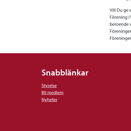
Vill Du ge
Förening i 
beroende v
Föreningen
Föreningen
Snabblänkar
Styrelse
Bli medlem
Nyheter