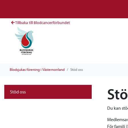
Tillbaka till Blodcancerförbundet
Blodsjukas förening i Västernorrland
Stöd oss
Stö
Stöd oss
Du kan stö
Medlemsavg
För familj