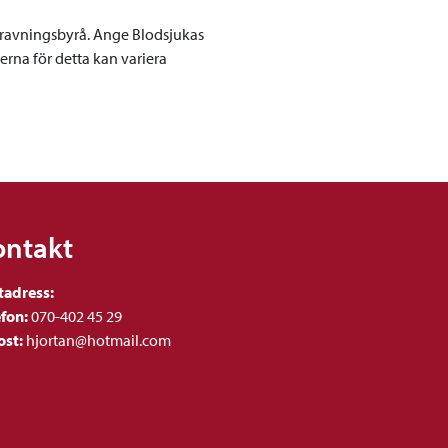
egravningsbyrå. Ange Blodsjukas
erna för detta kan variera
ontakt
tadress:
efon:
070-402 45 29
ost:
hjortan@hotmail.com