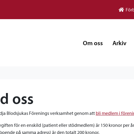
För
Om oss
Arkiv
d oss
dja Blodsjukas Förenings verksamhet genom att
bli medlem i fören
iften för en enskild (patient eller stödmedlem) är 150 kronor per år
 (boende på samma adress) är den totalt 200 kronor.