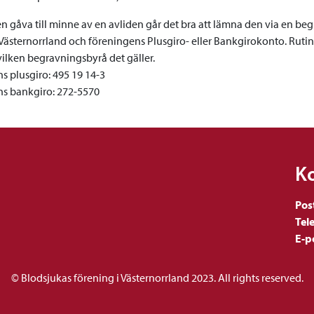
 en gåva till minne av en avliden går det bra att lämna den via en b
Västernorrland och föreningens Plusgiro- eller Bankgirokonto. Rutin
ilken begravningsbyrå det gäller.
s plusgiro: 495 19 14-3
s bankgiro: 272-5570
K
Pos
Tel
E-p
© Blodsjukas förening i Västernorrland 2023. All rights reserved.