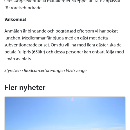
OBS: Ange eventuella matallergier. Skeppet är INTE anpassat
för rörelsehindrade.
Välkomna!
Anmälan är bindande och begränsad eftersom vi har bokat
lunchen. Medlemmar får bjuda med en gäst mot detta
subventionerade priset. Om du vill ha med flera gäster, ska de
betala fullpris (650kr) och dessa personer kan enbart följa med
i mån av plats.
Styrelsen i Blodcancerföreningen Västsverige
Fler nyheter