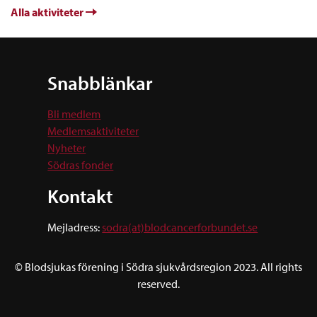
Alla aktiviteter
Snabblänkar
Bli medlem
Medlemsaktiviteter
Nyheter
Södras fonder
Kontakt
Mejladress:
sodra(at)blodcancerforbundet.se
© Blodsjukas förening i Södra sjukvårdsregion 2023. All rights
reserved.