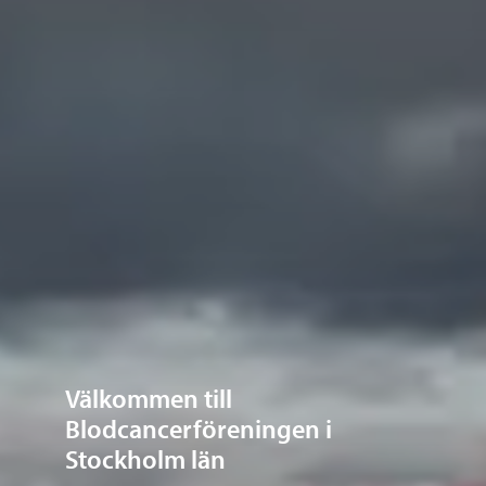
Välkommen till
Blodcancerföreningen i
Stockholm län