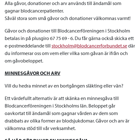
Alla gåvor, donationer och arv används till ändamål som
gagnar blodcancerpatienter.
Såväl stora som små gåvor och donationer välkomnas varmt!
Gåvor och donationer till Blodcancerföreningen i Stockholm
betalas in på plusgiro 67 75 69 - 6. Du får gärna också skicka ett
e-postmeddelande till
stockholm@blodcancerforbundet.se
där
du informerar oss om vem eller vilka som gåvan är ifrån och
om gåvobeloppet.
MINNESGÅVOR OCH ARV
Vill du hedra minnet av en bortgången släkting eller vän?
Ett värdefullt alternativ är att skänka en minnesgåva till
Blodcancerföreningen i Stockholms län. Beloppet går
oavkortat till ändamål som gagnar vården av dem som
drabbats av olika former av blodsjukdomar. Gåvor och arv är
välkomna stöd till vår verksamhet.