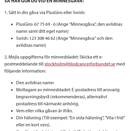
SÅ HÄR GÖR DU VID EN MINNESGÅVA:
1. Sätt in din gåva via PlusGiro eller Swish:
PlusGiro: 67 75 69 - 6 (Ange "Minnesgåva", den avlidnas
namn samt ditt eget namn)
Swish: 123 308 46 62 (Ange "Minnesgåva" och den
avlidnas namn)
2. Mejla uppgifterna för minnesbladet: Skicka ett e-
postmeddelande till
stockholm@blodcancerforbundet.se
med
följande information:
Den avlidnas namn
Mottagare av minnesbladet: E-postadress till ansvarig
begravningsbyrå (rekommenderas), alternativt
postadress till närmaste anhörig.
Vem eller vilka gåvan är ifrån.
Din hälsning (Till exempel: "En sista hälsning", "Vila i frid"
eller en kort vers).