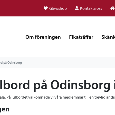
Gåvoshop
Kontakta oss
Om föreningen
Fikaträffar
Skänk
rd på Odinsborg
ulbord på Odinsborg 
psala. På julbordet välkomnade vi våra medlemmar till en trevlig and
gen