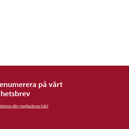
enumerera på vårt
hetsbrev
strera din mejladress här!