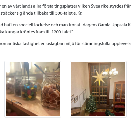
 en av vårt lands allra första tingsplatser vilken Svea rike styrdes f
räcker sig ända tillbaka till 500-talet e. Kr.
tid haft en speciell lockelse och man tror att dagens Gamla Uppsala
a kungar kröntes fram till 1200-talet."
omantiska fastighet en oslagbar miljö för stämningsfulla upplevelse