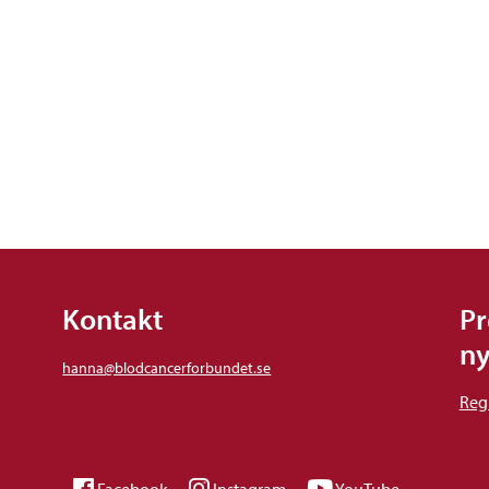
Kontakt
Pr
ny
hanna@blodcancerforbundet.se
Regi