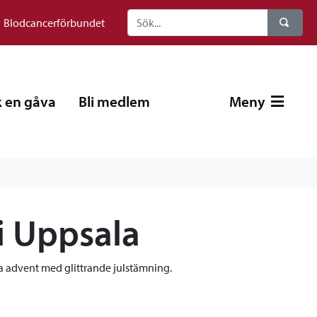
Blodcancerförbundet
 en gåva
Bli medlem
Meny
i Uppsala
ra advent med glittrande julstämning.