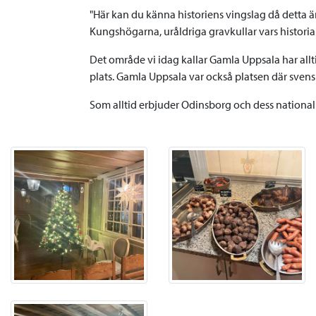
"Här kan du känna historiens vingslag då detta är
Kungshögarna, uråldriga gravkullar vars historia st
Det område vi idag kallar Gamla Uppsala har all
plats. Gamla Uppsala var också platsen där svensk
Som alltid erbjuder Odinsborg och dess nationalr