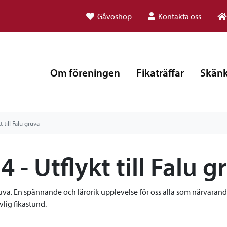
Gåvoshop
Kontakta oss
Om föreningen
Fikaträffar
Skänk
t till Falu gruva
4 - Utflykt till Falu g
ruva. En spännande och lärorik upplevelse för oss alla som närvaran
lig fikastund.