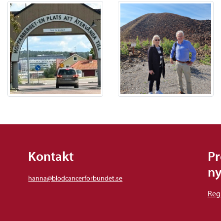
Kontakt
Pr
ny
hanna@blodcancerforbundet.se
Regi