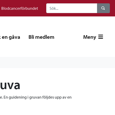
Blodcancerförbundet
 en gåva
Bli medlem
Meny
ruva
de. En guidening i gruvan följdes upp av en