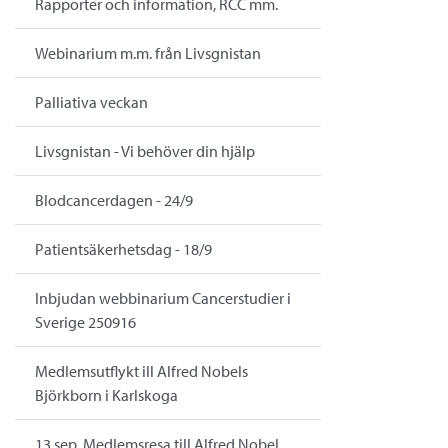
Rapporter och information, RCC mm.
Webinarium m.m. från Livsgnistan
Palliativa veckan
Livsgnistan - Vi behöver din hjälp
Blodcancerdagen - 24/9
Patientsäkerhetsdag - 18/9
Inbjudan webbinarium Cancerstudier i
Sverige 250916
Medlemsutflykt ill Alfred Nobels
Björkborn i Karlskoga
13 sep. Medlemsresa till Alfred Nobel