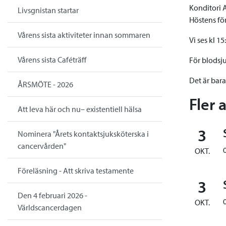
Konditori A
Livsgnistan startar
Höstens för
Vårens sista aktiviteter innan sommaren
Vi ses kl 1
Vårens sista Caféträff
För blodsj
Det är bar
ÅRSMÖTE - 2026
Fler 
Att leva här och nu– existentiell hälsa
3
Nominera "Årets kontaktsjuksköterska i
cancervården"
OKT.
Föreläsning - Att skriva testamente
3
Den 4 februari 2026 -
OKT.
Världscancerdagen