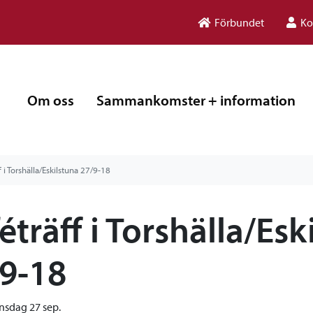
Förbundet
Ko
Om oss
Sammankomster + information
f i Torshälla/Eskilstuna 27/9-18
éträff i Torshälla/Esk
9-18
nsdag 27 sep.