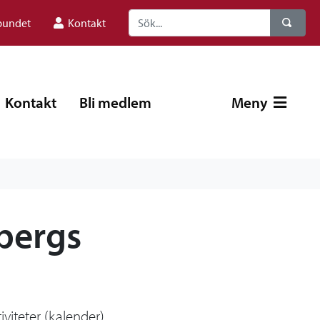
bundet
Kontakt
Kontakt
Bli medlem
Meny
bergs
iviteter (kalender)