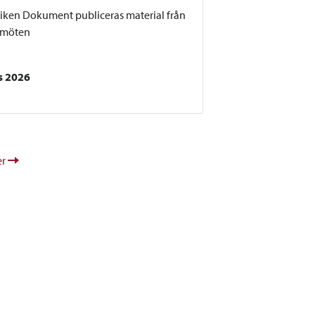
liken Dokument publiceras material från
smöten
s 2026
er