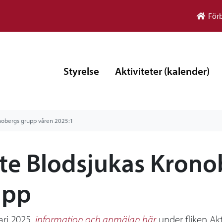
För
Styrelse
Aktiviteter (kalender)
nobergs grupp våren 2025:1
te Blodsjukas Krono
upp
ari 2025,
information och anmälan här
under fliken Akt