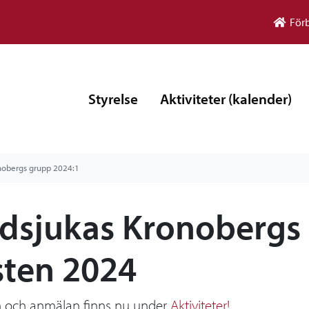
För
Styrelse
Aktiviteter (kalender)
nobergs grupp 2024:1
dsjukas Kronobergs
sten 2024
n och anmälan finns nu under
Aktiviteter!