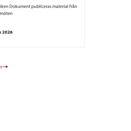
liken Dokument publiceras material från
smöten
s 2026
er