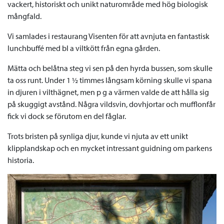
vackert, historiskt och unikt naturområde med hög biologisk
mångfald.
Vi samlades i restaurang Visenten för att avnjuta en fantastisk
lunchbuffé med bl a viltkött från egna gården.
Mätta och belåtna steg vi sen på den hyrda bussen, som skulle
ta oss runt. Under 1 ½ timmes långsam körning skulle vi spana
in djuren i vilthägnet, men p g a värmen valde de att hålla sig
på skuggigt avstånd. Några vildsvin, dovhjortar och mufflonfår
fick vi dock se förutom en del fåglar.
Trots bristen på synliga djur, kunde vi njuta av ett unikt
klipplandskap och en mycket intressant guidning om parkens
historia.