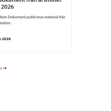
 2026
liken Dokument publiceras material från
smöten
s 2026
er