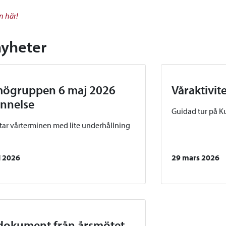
n här!
nyheter
ögruppen 6 maj 2026
Våraktivit
nnelse
Guidad tur på K
utar vårterminen med lite underhållning
l 2026
29 mars 2026
dokument från årsmötet