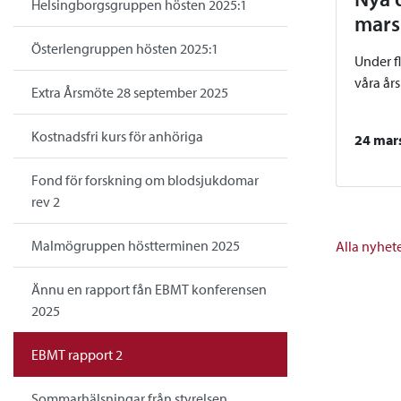
Helsingborgsgruppen hösten 2025:1
mars
Österlengruppen hösten 2025:1
Under f
våra år
Extra Årsmöte 28 september 2025
Kostnadsfri kurs för anhöriga
24 mar
Fond för forskning om blodsjukdomar
rev 2
Malmögruppen höstterminen 2025
Alla nyhet
Ännu en rapport fån EBMT konferensen
2025
EBMT rapport 2
Sommarhälsningar från styrelsen