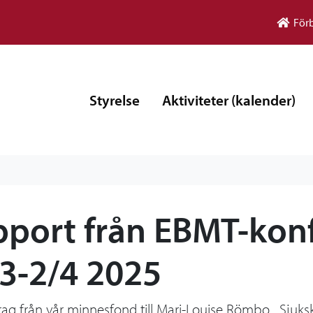
För
Styrelse
Aktiviteter (kalender)
port från EBMT-kon
3-2/4 2025
ag från vår minnesfond till Mari-Louise Römbo, Sjuk