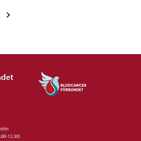
ndet
holm
.00-12.30)