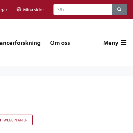
ngar
Mina sidor
ancerforskning
Om oss
Meny
CH WEBBINARIER