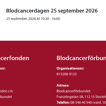
5
Blodcancerdagen 25 september 2026
25 september 2026, kl
10:30
-
16:00
ncerfonden
Blodcancerförbu
snr:
Organisationsnr:
815200-9125
Adress:
nden c/o
Blodcancerförbundet
rbundet
Franzéngatan 58, 112 15 Stock
Telefon:
08-546 40 540 (vard. 10