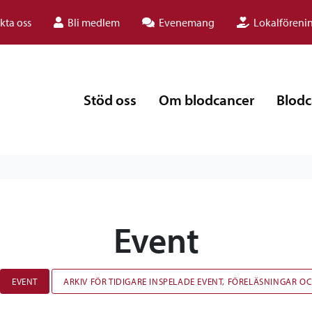
kta oss
Bli medlem
Evenemang
Lokalföreni
Stöd oss
Om blodcancer
Blodc
Event
EVENT
ARKIV FÖR TIDIGARE INSPELADE EVENT, FÖRELÄSNINGAR O