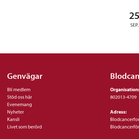
2
SEP.
Genvägar
Blodca
Bli medlem
Organisation
Stöd oss här
802013-4709
Evenemang
Nyheter
Adress:
Kansli
Blodcancerfo
Livet som berörd
Blodcancerfö