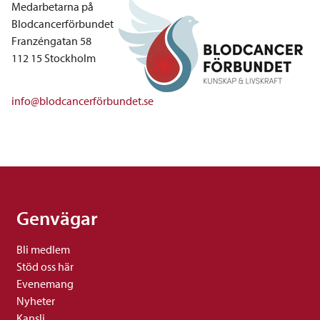
Medarbetarna på
Blodcancerförbundet
Franzéngatan 58
112 15 Stockholm
info@blodcancerförbundet.se
Genvägar
Bli medlem
Stöd oss här
Evenemang
Nyheter
Kansli