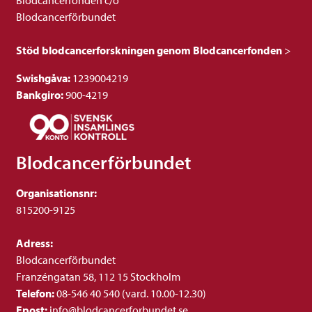
Blodcancerfonden c/o
Blodcancerförbundet
Stöd blodcancerforskningen genom Blodcancerfonden
>
Swishgåva:
1239004219
Bankgiro:
900-4219
Blodcancerförbundet
Organisationsnr:
815200-9125
Adress:
Blodcancerförbundet
Franzéngatan 58, 112 15 Stockholm
Telefon:
08-546 40 540 (vard. 10.00-12.30)
Epost:
info@blodcancerforbundet.se