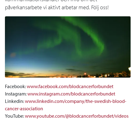
påverkansarbete vi aktivt arbetar med. Följ oss!
Facebook:
www.facebook.com/blodcancerforbundet
Instagram:
www.instagram.com/blodcancerforbundet
Linkedin:
www.linkedin.com/company/the-swedish-blood-
cancer-association
YouTube:
www.youtube.com/@blodcancerforbundet/videos