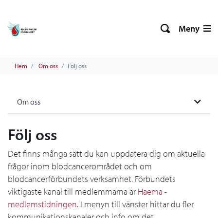
Meny
Hem
Om oss
Följ oss
Om oss
Följ oss
Det finns många sätt du kan uppdatera dig om aktuella
frågor inom blodcancerområdet och om
blodcancerförbundets verksamhet. Förbundets
viktigaste kanal till medlemmarna är
Haema -
medlemstidningen.
I menyn till vänster hittar du fler
kommunikationskanaler och info om det