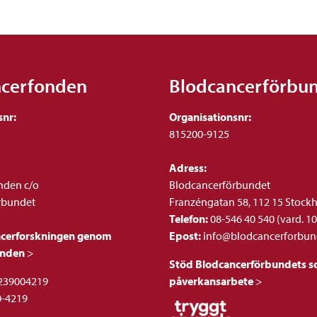
ncerfonden
Blodcancerförbu
snr:
Organisationsnr:
815200-9125
Adress:
nden c/o
Blodcancerförbundet
rbundet
Franzéngatan 58, 112 15 Stock
Telefon:
08-546 40 540 (vard. 10
ncerforskningen genom
Epost:
info@blodcancerforbun
onden
>
Stöd Blodcancerförbundets so
239004219
påverkansarbete
>
0-4219