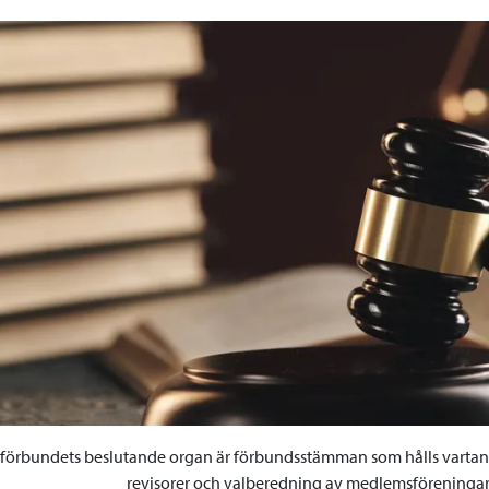
förbundets beslutande organ är förbundsstämman som hålls vartannat
revisorer och valberedning av medlemsföreningar