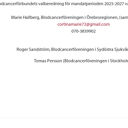
Blodcancerförbundets valberedning för mandatperioden 2025-2027 val
Marie Hallberg, Blodcancerföreningen i Örebroregionen, (sa
cortinamarie72@gmail.com
070-3839902
Roger Sandström, Blodcancerföreningen i Sydöstra Sjukvå
Tomas Persson (Blodcancerföreningen i Stockho