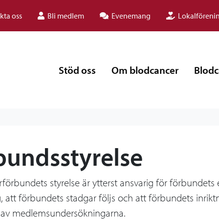
kta oss
Bli medlem
Evenemang
Lokalföreni
Stöd oss
Om blodcancer
Blodc
bundsstyrelse
förbundets styrelse är ytterst ansvarig för förbundet
, att förbundets stadgar följs och att förbundets inrikt
tat av medlemsundersökningarna.