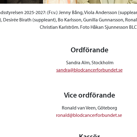
sstyrelsen 2025-2027: (Fr.v.) Jenny Bång, Viola Andersson (supplean
, Desirée Birath (suppleant), Bo Karlsson, Gunilla Gunnarsson, Rona
Christian Karlström. Foto Håkan Sjunnesson BLC
Ordförande
Sandra Alm, Stockholm
sandra@blodcancerforbundet.se
Vice ordförande
Ronald van Veen, Göteborg
ronald@blodcancerforbundet.se
Kassör