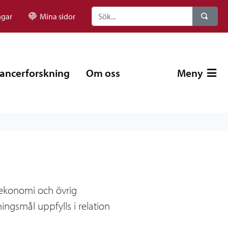
ngar
Mina sidor
ancerforskning
Om oss
Meny
s ekonomi och övrig
ningsmål uppfylls i relation