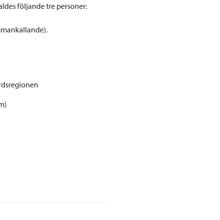
des följande tre personer:
mmankallande).
rdsregionen
lm)