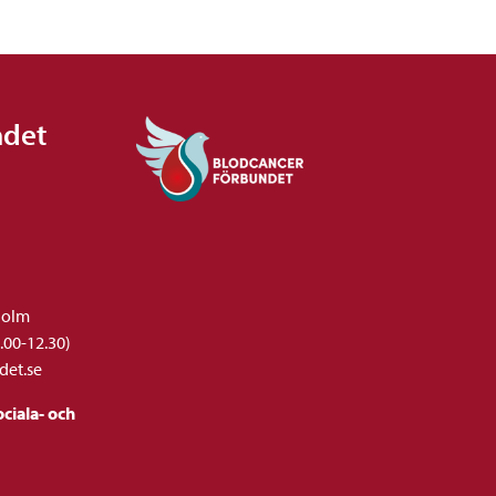
ndet
holm
.00-12.30)
det.se
ciala- och