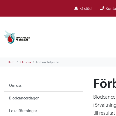
Få stöd
Konta
Hem
Om oss
Förbundsstyrelse
För
Om oss
Blodcancer
Blodcancerdagen
förvaltning
Lokalföreningar
till resul