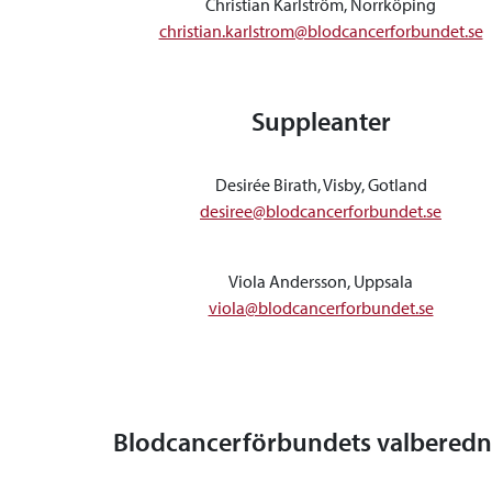
Christian Karlström, Norrköping
christian.karlstrom@blodcancerforbundet.se
Suppleanter
Desirée Birath, Visby, Gotland
desiree@blodcancerforbundet.se
Viola Andersson, Uppsala
viola@blodcancerforbundet.se
Blodcancerförbundets valberedn