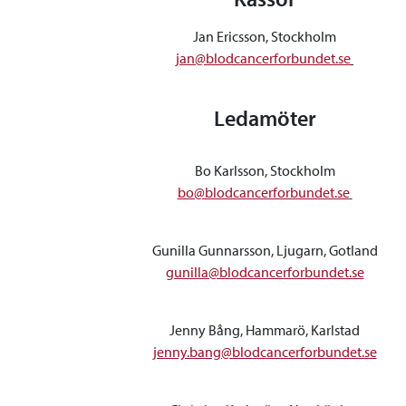
Jan Ericsson, Stockholm
jan@blodcancerforbundet.se
Ledamöter
Bo Karlsson, Stockholm
bo@blodcancerforbundet.se
Gunilla Gunnarsson, Ljugarn, Gotland
gunilla@blodcancerforbundet.se
Jenny Bång, Hammarö, Karlstad
jenny.bang@blodcancerforbundet.se