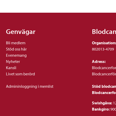
Genvägar
Blodca
Bli medlem
Organisation
Stöd oss här
802013-4709
Evenemang
Nyheter
Adress:
Kansli
Blodcancerfo
Livet som berörd
Blodcancerfö
Admininloggning i memlist
Stöd blodca
Blodcancerf
Swishgåva:
1
Bankgiro:
90