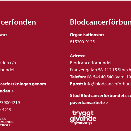
ncerfonden
Blodcancerförbu
snr:
Organisationsnr:
815200-9125
Adress:
nden c/o
Blodcancerförbundet
rbundet
Franzéngatan 58, 112 15 Stock
Telefon:
08-546 40 540 (vard. 10
ncerforskningen genom
Epost:
info@blodcancerforbun
onden
>
Stöd Blodcancerförbundets so
239004219
påverkansarbete
>
0-4219