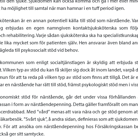
 till den sjuke. Sjukdomen kan också komma och gå i mer eller mindre
tt ha möjlighet till samtal när man hamnar i en tuff period igen.
köterskan är en annan potentiell källa till stöd som närstående. V
lag erbjudas en egen namngiven kontaktsjuksköterska som följ
h rehabilitering. Varje sådan sjuksköterska ska ha specialistkunskap
de lika mycket som för patienten själv. Hen ansvarar även bland an
vägleda till psykosocialt stöd vid behov.
kommunen som enligt socialtjänstlagen är skyldig att erbjuda s
. Vilken typ av stöd du kan få skiljer sig dock åt inom landet, varpå 
un för att ta reda på vilken typ av stöd som finns att tillgå. Det är 
ar en närstående har rätt till stöd, främst psykologiskt stöd men i vi
nomiskt stöd för närstående, går det under vissa förhållanden 
ssan i form av närståendepenning. Detta gäller framförallt om man a
ancerdrabbad. Med ”vård” menas att vara nära och ge stöd genom att
läkarbesök. ”Svårt sjuk”, å andra sidan, definieras som att sjukdome
v. För att ansöka om närståendepenning hos Försäkringskassan be
ckså ger sitt samtycke.