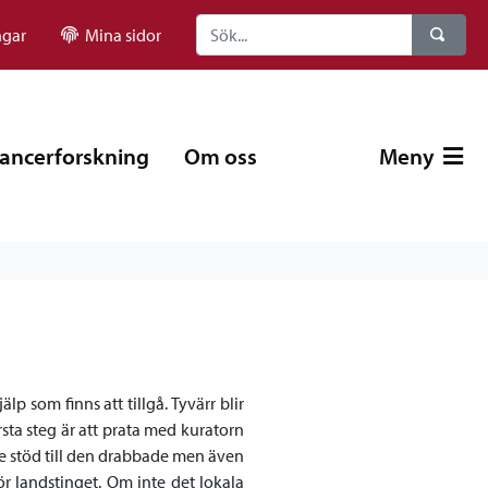
ngar
Mina sidor
ancerforskning
Om oss
Meny
lp som finns att tillgå. Tyvärr blir
rsta steg är att prata med kuratorn
 ge stöd till den drabbade men även
ör landstinget. Om inte det lokala