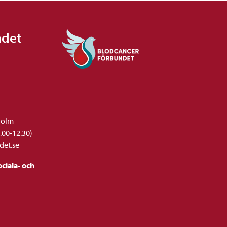
ndet
holm
.00-12.30)
det.se
ciala- och