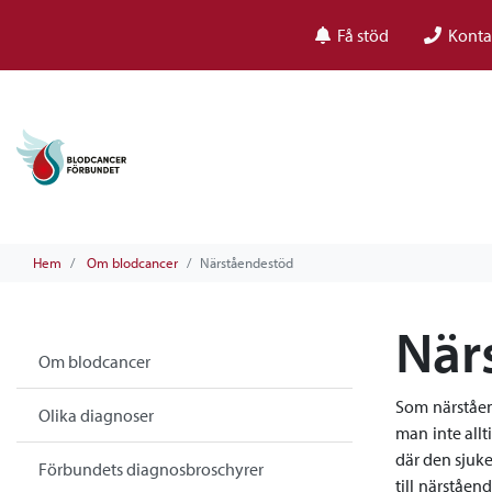
Få stöd
Konta
Hem
Om blodcancer
Närståendestöd
När
Om blodcancer
Som närståend
Olika diagnoser
man inte allt
där den sjuke
Förbundets diagnosbroschyrer
till närståe