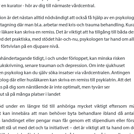
 en kurator - hör av dig till närmaste vårdcentral.
ation är det nästan alltid nödvändigt att också få hjälp av en psykolo
agning där man bl.a. arbetar med kris-och trauma behandling. Kura
äkare kan skriva en remiss. Det är viktigt att ha tillgång till båda d
med det praktiska, med stödet här-och-nu, psykologen tar hand om all
l förtvivlan på en djupare nivå.
händertagande tidigt, i och under förloppet, kan minska risken
jukskrivning, senare trauman och depression. Om inte sjukhuset
n psykolog kan du själv söka insatser via vårdcentralen. Antingen
log där eller husläkaren kan skriva en remiss till psykiatrin. Att det
s på dig som närstående är inte optimalt, men tyvärr ser
ut så på många platser i landet
öd under en längre tid till anhöriga mycket viktigt eftersom m
 kan innebära att man behöver byta behandlare ibland då antal
 landstinget eller pengar man får genom ett stipendium eller förs
tt stå ut med det och ta initiativet – det är viktigt att ta hand om