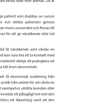
 akuta faser eller återfall. Då är
arje patient som drabbas av cancer
er och stöttar patienten genom
er inom cancervård och finnas till
nat för att ge närstående stöd vid
töd åt närstående som vårdar en
det kan vara bra att ta kontakt med
emellertid viktigt att poängtera att
ssa fall även ekonomiskt.
att få ekonomisk ersättning från
vstår från arbete för att vårda en
 exempelvis uträtta ärenden eller
n innebär ett påtagligt hot mot den
hövs ett läkarintyg samt att den