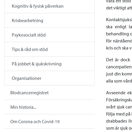
vara ett stöd
Kognitiv & fysisk påverkan
det viktigt a
Kontaktsjuks
Krisbearbetning
ska enligt 
behandling oc
Psykosocialt stöd
för närståen
kris och ska 
Tips & råd om stöd
Det är dock 
På jobbet & sjukskrivning
cancerpatient
just din komm
Organisationer
alla som vård
Blodcancerregistret
Avseende eko
Försäkringska
svårt sjuk c
Min historia...
följa med på 
drabbades li
Om Corona och Covid-19
som är sjuk o