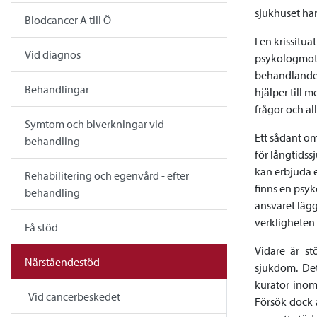
sjukhuset har
Blodcancer A till Ö
I en krissitu
Vid diagnos
psykologmott
behandlande l
Behandlingar
hjälper till 
frågor och al
Symtom och biverkningar vid
Ett sådant om
behandling
för långtidss
kan erbjuda e
Rehabilitering och egenvård - efter
finns en psyko
behandling
ansvaret lägg
verkligheten 
Få stöd
Vidare är st
Närståendestöd
sjukdom. Det
kurator inom
Vid cancerbeskedet
Försök dock a