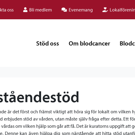
kta oss
Bli medlem
Evenemang
Lokalföreni
Stöd oss
Om blodcancer
Blodc
ståendestöd
e är det först och främst viktigt att höra sig för lokalt om vilken hjä
id erbjuden stöd av vården, utan måste själv fråga efter detta. Ett fö
 vårdas om vilken hjälp som går att få. Det är kuratorns uppgift att
nde. Denne kan även hjälpa dig som närstående att hitta stöd utanf