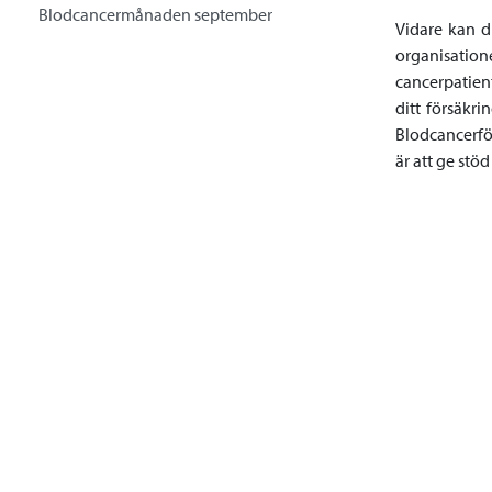
Blodcancermånaden september
Vidare kan d
organisatio
cancerpatient
ditt försäkr
Blodcancerfö
är att ge stö