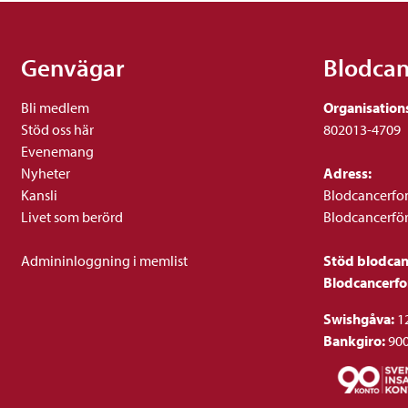
Genvägar
Blodca
Bli medlem
Organisation
Stöd oss här
802013-4709
Evenemang
Nyheter
Adress:
Kansli
Blodcancerfo
Livet som berörd
Blodcancerfö
Admininloggning i memlist
Stöd blodca
Blodcancerf
Swishgåva:
1
Bankgiro:
90