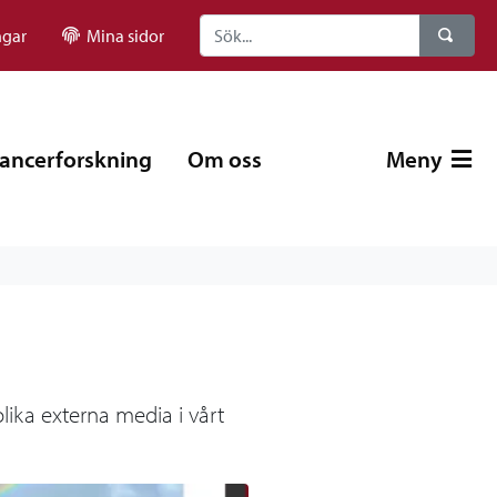
ngar
Mina sidor
ancerforskning
Om oss
Meny
ika externa media i vårt