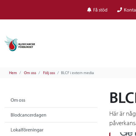
Få stöd
Konta
Hem
Om oss
Följ oss
BLCF i extern media
BLC
Om oss
Här är någ
Blodcancerdagen
påverkans
Lokalföreningar