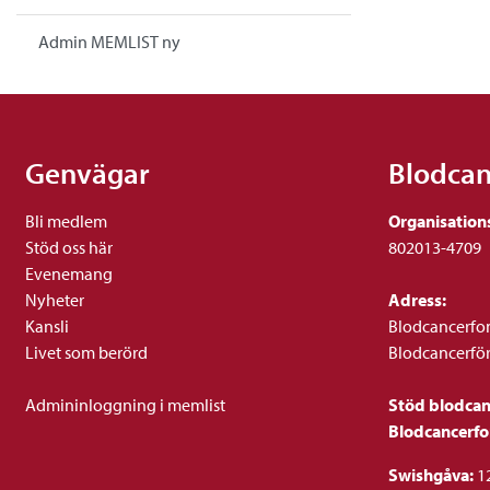
Admin MEMLIST ny
Genvägar
Blodca
Bli medlem
Organisation
Stöd oss här
802013-4709
Evenemang
Nyheter
Adress:
Kansli
Blodcancerfo
Livet som berörd
Blodcancerfö
Admininloggning i memlist
Stöd blodca
Blodcancerf
Swishgåva:
1