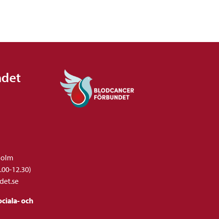
ndet
holm
.00-12.30)
det.se
ciala- och