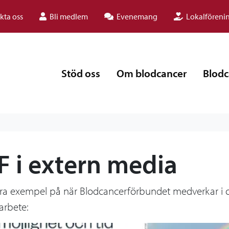
kta oss
Bli medlem
Evenemang
Lokalföreni
Stöd oss
Om blodcancer
Blodc
F i extern media
ra exempel på när Blodcancerförbundet medverkar i ol
arbete: