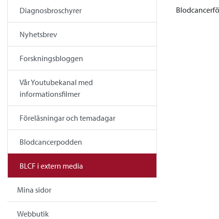
Blodcancerfö
Diagnosbroschyrer
Nyhetsbrev
Forskningsbloggen
Vår Youtubekanal med
informationsfilmer
Föreläsningar och temadagar
Blodcancerpodden
BLCF i extern media
Mina sidor
Webbutik