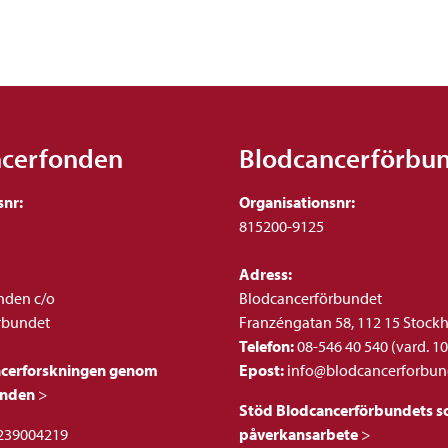
ncerfonden
Blodcancerförbu
snr:
Organisationsnr:
815200-9125
Adress:
nden c/o
Blodcancerförbundet
rbundet
Franzéngatan 58, 112 15 Stock
Telefon:
08-546 40 540 (vard. 10
ncerforskningen genom
Epost:
info@blodcancerforbun
onden
>
Stöd Blodcancerförbundets so
239004219
påverkansarbete
>