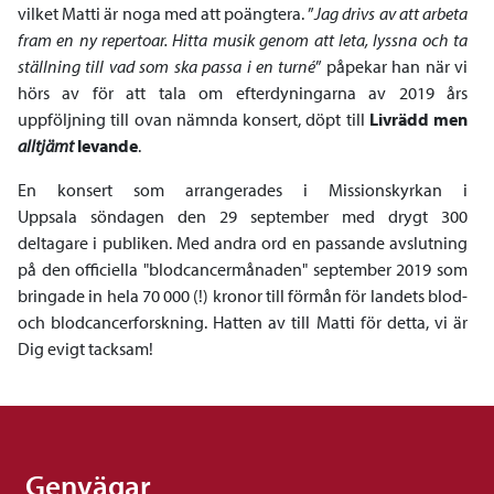
vilket Matti är noga med att poängtera. ”
Jag drivs av att arbeta
fram en ny repertoar. Hitta musik genom att leta, lyssna och ta
ställning till vad som ska passa i en turné
” påpekar han när vi
hörs av för att tala om efterdyningarna av 2019 års
uppföljning till ovan nämnda konsert, döpt till
Livrädd men
alltjämt
levande
.
En konsert som arrangerades i Missionskyrkan i
Uppsala söndagen den 29 september med drygt 300
deltagare i publiken. Med andra ord en passande avslutning
på den officiella "blodcancermånaden" september 2019 som
bringade in hela 70 000 (!) kronor till förmån för landets blod-
och blodcancerforskning. Hatten av till Matti för detta, vi är
Dig evigt tacksam!
Genvägar