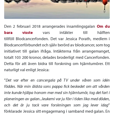
Den 2 februari 2018 arrangerades insamlingsgalan
Om du
bara visste
vars intäkter till hälften
tillföll Blodcancerfonden. Det var Jessica Porath, medlem i
Blodcancerförbundet och själv berörd av blodcancer, som tog
initiativet till galan ifråga. Intäkterna från arrangemanget,
totalt 103 200 kronor, delades broderligt med Cancerfonden.
Detta för att även bidra till forskning om hjärntumörer. Ett
naturligt val enligt Jessica:
”
Det var efter en cancergala på TV under våren som idén
föddes.
När min äldsta sons pappa fick beskedet om att vården
inte kunde hjälpa honom mer med sin hjärntumör, tog det fart i
planeringen av galan...leukemi var ju förr i tiden lika med döden,
och det är ju tack vare forskningen som jag lever idag
”
förklarade Jessica sitt engagemang i samband med galan. En