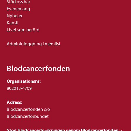
Stöd oss här
Evenemang
Nyheter
Kansli
Livet som berörd
Admininloggning i memlist
Blodcancerfonden
Organisationsnr:
802013-4709
Adress:
Blodcancerfonden c/o
Blodcancerförbundet
Stöd blodcancerforskningen genom Blodcancerfonden
>