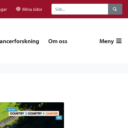
ngar
Mina sidor
ancerforskning
Om oss
Meny