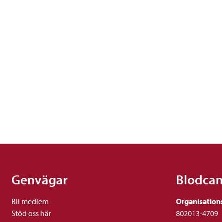
Genvägar
Blodca
Bli medlem
Organisation
Stöd oss här
802013-4709