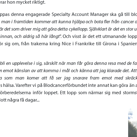
erar hon mycket riktigt.
pas denna engagerade Specialty Account Manager ska gå till blo
 man i framtiden kommer att kunna hjälpa och bota fler från cancer o
är det som driver mig att göra detta cykellopp. Självklart är det en stor
 innan, och aldrig så här långt
". Och visst är det ett utmanande lop
ör sig om, från trakerna kring Nice i Frankrike till Girona i Span
li en upplevelse i sig, särskilt när man får göra denna resa med de fa
 emot känslan av att komma i mål och känna att jag klarade det. Att
ra som man komer att få ser jag snarare fram emot med skräck
s hälsa. Varefter vi på Blodcancerförbundet inte annat kan göra än att
 förberedelserna inför loppet. Ett lopp som närmar sig med storms
ott några få dagar...