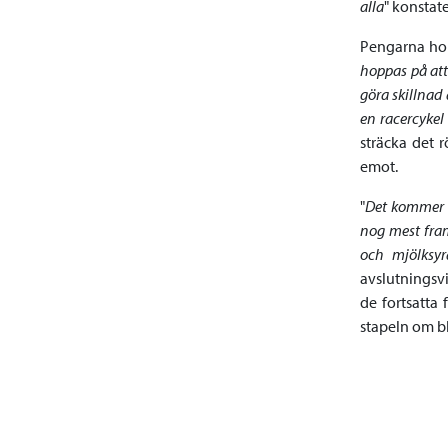
alla
" konstat
Pengarna hop
hoppas på att
göra skillnad 
en racercykel
sträcka det r
emot.
"
Det kommer b
nog mest fram
och mjölksy
avslutningsvi
de fortsatta
stapeln om bl