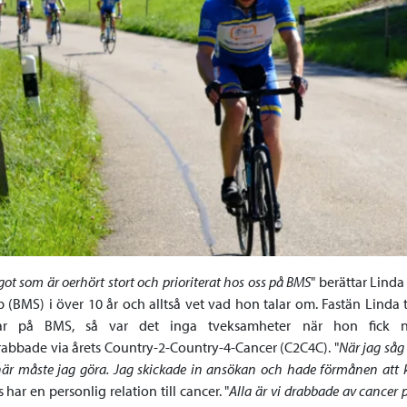
ot som är oerhört stort och prioriterat hos oss på BMS
" berättar Linda
 (BMS) i över 10 år och alltså vet vad hon talar om. Fastän Linda 
mar på BMS, så var det inga tveksamheter när hon fick n
abbade via årets Country-2-Country-4-Cancer (C2C4C). "
När jag såg
 här måste jag göra. Jag skickade in ansökan och hade förmånen a
har en personlig relation till cancer. "
Alla är vi drabbade av cancer p