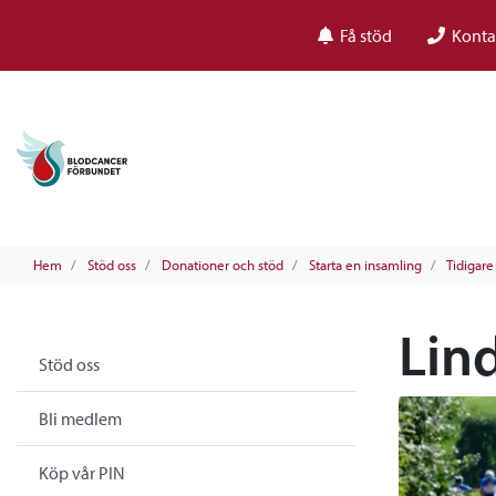
Få stöd
Konta
Hem
Stöd oss
Donationer och stöd
Starta en insamling
Tidigar
Lin
Stöd oss
Bli medlem
Köp vår PIN