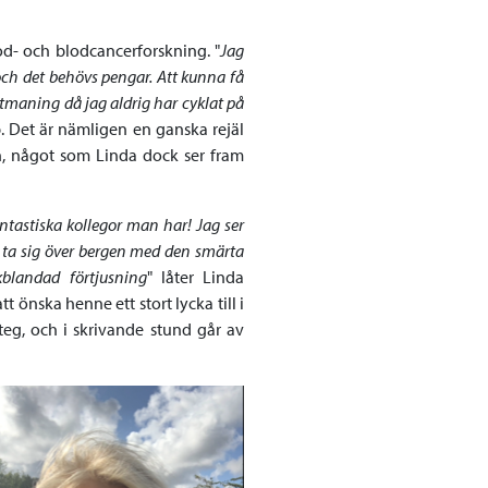
d- och blodcancerforskning. "
Jag
ch det behövs pengar. Att kunna få
 utmaning då jag aldrig har cyklat på
p. Det är nämligen en ganska rejäl
ien, något som Linda dock ser fram
ntastiska kollegor man har! Jag ser
 ta sig över bergen med den smärta
blandad förtjusning
" låter Linda
 önska henne ett stort lycka till i
teg, och i skrivande stund går av