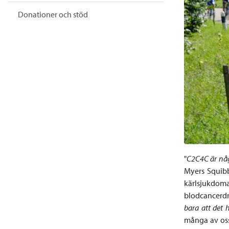
Donationer och stöd
"
C2C4C är någ
Myers Squibb
kärlsjukdo
blodcancerdr
bara att det
många av oss 