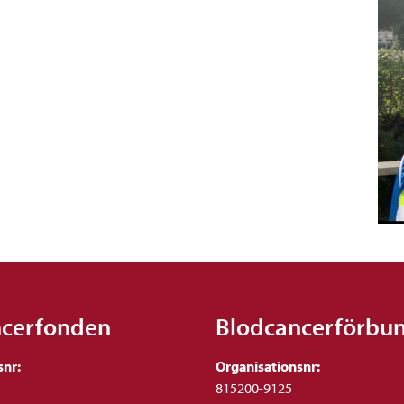
ncerfonden
Blodcancerförbu
snr:
Organisationsnr:
815200-9125