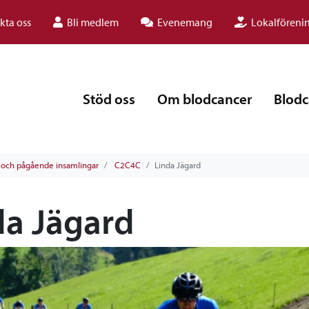
kta oss
Bli medlem
Evenemang
Lokalföreni
Stöd oss
Om blodcancer
Blodc
e och pågående insamlingar
C2C4C
Linda Jägard
da Jägard