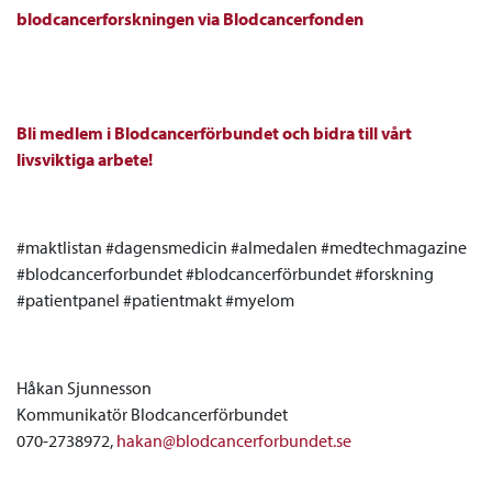
blodcancerforskningen via Blodcancerfonden
Bli medlem i Blodcancerförbundet och bidra till vårt
livsviktiga arbete!
#maktlistan #dagensmedicin #almedalen #medtechmagazine
#blodcancerforbundet #blodcancerförbundet #forskning
#patientpanel #patientmakt #myelom
Håkan Sjunnesson
Kommunikatör Blodcancerförbundet
070-2738972,
hakan@blodcancerforbundet.se