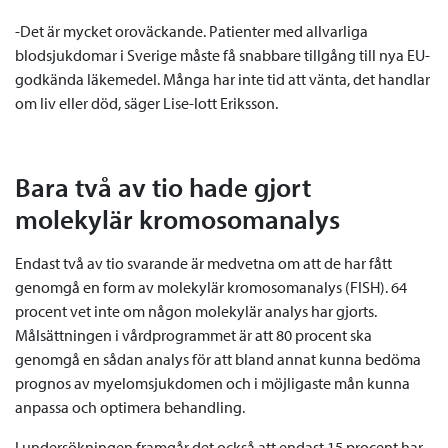
-Det är mycket oroväckande. Patienter med allvarliga
blodsjukdomar i Sverige måste få snabbare tillgång till nya EU-
godkända läkemedel. Många har inte tid att vänta, det handlar
om liv eller död, säger Lise-lott Eriksson.
Bara två av tio hade gjort
molekylär kromosomanalys
Endast två av tio svarande är medvetna om att de har fått
genomgå en form av molekylär kromosomanalys (FISH). 64
procent vet inte om någon molekylär analys har gjorts.
Målsättningen i vårdprogrammet är att 80 procent ska
genomgå en sådan analys för att bland annat kunna bedöma
prognos av myelomsjukdomen och i möjligaste mån kunna
anpassa och optimera behandling.
I undersökningen framgår det också att endast 15 procent har