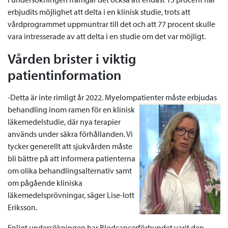
erbjudits möjlighet att delta i en klinisk studie, trots att
vårdprogrammet uppmuntrar till det och att 77 procent skulle
vara intresserade av att delta i en studie om det var möjligt.
Vården brister i viktig
patientinformation
-Detta är inte rimligt år 2022. Myelompatienter
måste erbjudas
behandling inom ramen för en klinisk
läkemedelstudie, där nya terapier
används under säkra förhållanden. Vi
tycker generellt att sjukvården måste
bli bättre på att informera patienterna
om olika behandlingsalternativ samt
om pågående kliniska
läkemedelsprövningar, säger Lise-lott
Eriksson.
Enligt undersökningen har Blodcancerförbundet varit den