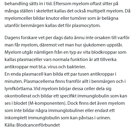
behandling sätts in i tid. Eftersom myelom oftast sitter på
många ställen i skelettet kallas det också multipelt myelom. Då
myelomceller bildar knutor eller tumörer som är belägna
utanför benmärgen kallas det för plasmocytom.
Dagens forskare vet per dags dato ännu inte orsaken till varför
man får myelom, däremot vet man hur sjukdomen uppstår.
Myelom utgår nämligen från en typ av vita blodkroppar som
kallas plasmaceller vars normala funktion är att tillverka
antikroppar mot bl.a. virus och bakterier.
En enda plasmacell kan bilda ett par tusen antikroppar i
minuten. Plasmacellerna finns framför allt i benmärgen och i
lymfkörtlarna. Vid myelom börjar dessa celler dela sig
okontrollerat och bildar ett specifikt immunglobulin som kan
ses i blodet (M-komponenten). Dock finns det även myelom
som inte bildar några immunglobuliner eller endast ett
inkomplett immunglobulin som kan påvisas i urinen.
Källa: Blodcancerförbundet