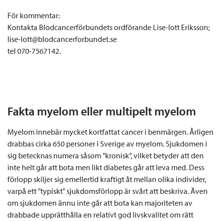
För kommentar:
Kontakta Blodcancerförbundets ordförande Lise-lott Eriksson;
lise-lott@blodcancerforbundet.se
tel 070-7567142.
Fakta myelom eller multipelt myelom
Myelom innebär mycket kortfattat cancer i benmärgen. Årligen
drabbas cirka 650 personer i Sverige av myelom. Sjukdomen i
sig betecknas numera såsom "kronisk", vilket betyder att den
inte helt går att bota men likt diabetes går att leva med. Dess
förlopp skiljer sig emellertid kraftigt åt mellan olika individer,
varpå ett "typiskt" sjukdomsförlopp är svårt att beskriva. Även
om sjukdomen ännu inte går att bota kan majoriteten av
drabbade upprätthålla en relativt god livskvalitet om rätt