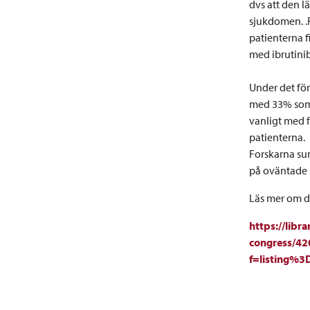
dvs att den l
sjukdomen. .F
patienterna f
med ibrutinib
Under det för
med 33% som 
vanligt med f
patienterna.
Forskarna sum
på oväntade b
Läs mer om d
https://lib
congress/420
f=listing