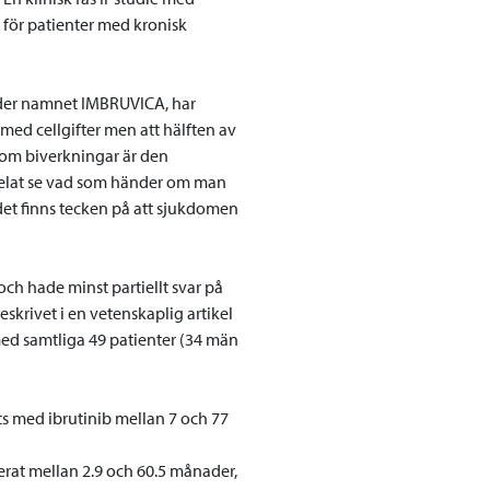
för patienter med kronisk
nder namnet IMBRUVICA, har
 med cellgifter men att hälften av
som biverkningar är den
n velat se vad som händer om man
det finns tecken på att sjukdomen
ch hade minst partiellt svar på
eskrivet i en vetenskaplig artikel
med samtliga 49 patienter (34 män
s med ibrutinib mellan 7 och 77
rat mellan 2.9 och 60.5 månader,