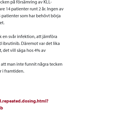
tecken på försämring av KLL-
e 14 patienter runt 2 år. Ingen av
3 patienter som har behövt börja
et.
 en svår infektion, att jämföra
brutinib. Däremot var det lika
 det vill säga hos 4% av
 att man inte funnit några tecken
r i framtiden.
nd.repeated.dosing.html?
ib