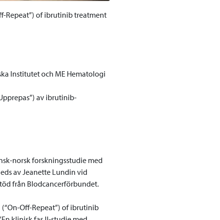
f-Repeat”) of ibrutinib treatment
nska Institutet och ME Hematologi
Upprepas”) av ibrutinib-
ensk-norsk forskningsstudie med
leds av Jeanette Lundin vid
stöd från Blodcancerförbundet.
g (“On-Off-Repeat”) of ibrutinib
En klinisk fas II-studie med