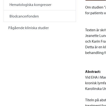
Hematologiska kongresser
Om studien ”A
for patients 
Blodcancerfonden
Pågående kliniska studier
Texten är skr
Jeanette Lund
och Karin Fr
Detta är en k
behandling f
Abstract:
Vid EHA i Ma
kronisk lymfa
Karolinska Un
Titeln på abs
treatment for