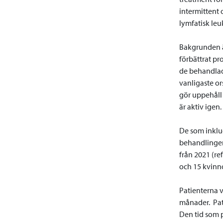
intermittent
lymfatisk leu
Bakgrunden ä
förbättrat pr
de behandlad
vanligaste or
gör uppehåll 
är aktiv igen.
De som inklud
behandlingen 
från 2021 (re
och 15 kvinn
Patienterna 
månader. Pat
Den tid som 