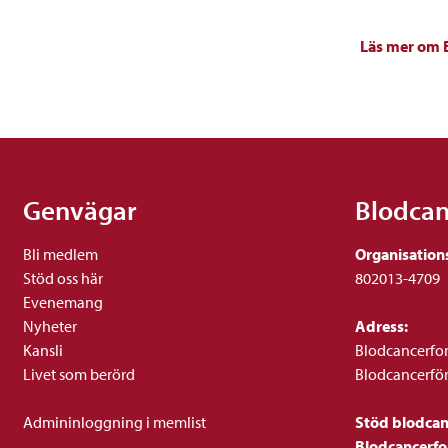
Läs mer om 
Genvägar
Blodca
Bli medlem
Organisation
Stöd oss här
802013-4709
Evenemang
Nyheter
Adress:
Kansli
Blodcancerfo
Livet som berörd
Blodcancerfö
Admininloggning i memlist
Stöd blodca
Blodcancerf