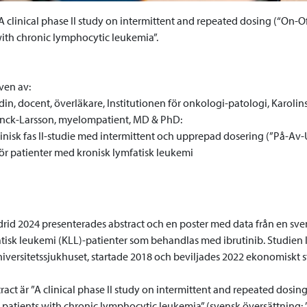
 clinical phase II study on intermittent and repeated dosing (“On-Of
with chronic lymphocytic leukemia”.
iven av:
in, docent, överläkare, Institutionen för onkologi-patologi, Karoli
anck-Larsson, myelompatient, MD & PhD:
linisk fas II-studie med intermittent och upprepad dosering (”På-Av-
ör patienter med kronisk lymfatisk leukemi
drid 2024 presenterades abstract och en poster med data från en sv
tisk leukemi (KLL)-patienter som behandlas med ibrutinib. Studien 
iversitetssjukhuset, startade 2018 och beviljades 2022 ekonomiskt 
tract är ”A clinical phase II study on intermittent and repeated dosin
 patients with chronic lymphocytic leukemia” (svensk översättning: ”