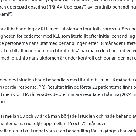
 och upprepad dosering (”På-Av-Upprepas”) av ibrutinib-behandling 
kemi”).
r att behandling av KLL med substansen ibrutinib, som saluförs u
ognosen för patienter med KLL som återfallit efter initial behandling
e personerna har slutat med behandlingen efter 18 månader. Efter
saken till att man slutar med ibrutinib så har man i den här studie
med ibrutinib när sjukdomen är under kontroll och börjar igen när 
erades i studien hade behandlats med ibrutinib i minst 6 månader o
(partial response, PR). Resultat från de första 22 patienterna finns b
f) men vid EHA i år visades de preliminära resultaten från maj 2024 
or).
var mellan 53 och 87 år då man började i studien och hade behandlat
ienterna har nu följts upp mellan 15 och 72 månader.
patienterna har kunnat vara utan behandling första gången har varie