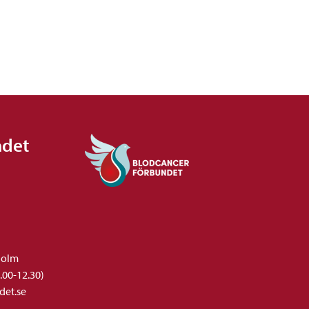
ndet
holm
.00-12.30)
det.se