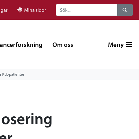
ngar
Mina sidor
ancerforskning
Om oss
Meny
r KLL-patienter
dosering
er