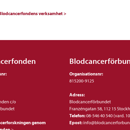
Blodcancerfondens verksamhet >
ncerfonden
Blodcancerförbu
snr:
Organisationsnr:
815200-9125
Adress:
nden c/o
Blodcancerförbundet
rbundet
Franzéngatan 58, 112 15 Stock
Telefon:
08-546 40 540 (vard. 10
ncerforskningen genom
Epost:
info@blodcancerforbun
onden
>