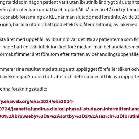
ängsta tid som någon patient varit utan ibrutinib är drygt 5 år, utan 
em patienter har kunnat ha ett uppehåll på mer än 4 år och ytterligar
ick snabb försämring av KLL när man slutade med ibrutinib. Av de 3
 igen, har alla utom 2 haft god effekt vid återinsättning av läkemedl
sta året med uppehåll av ibrutinib var det 4% av patienterna som fick
hade haft en svår infektion året före medan man behandlades med i
örmaksflimmer året före som efter starten av behandlingsuppehållet,
merar sina resultat med att säga att upplägget förefaller säkert och
iverkningar. Studien fortsätter och det kommer att bli nya rapporte
enna forskningsstudie:
rary.ehaweb.org/eha/2024/eha2024-
724/jeanette.lundin.a.clinical.phase.ii.study.on.intermittent.a
%3D0%2Abrowseby%3D8%2Asortby%3D2%2Asearch%3DIbrutin