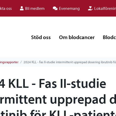
kta oss
Bli medlem
Evenemang
Lokalföreni
Stöd oss
Om blodcancer
Blodc
ingsrapporter
2024 KLL - Fas II-studie intermittent upprepad dosering ibrutinib fö
 KLL - Fas II-studie
ermittent upprepad 
tinib för KLL-patient