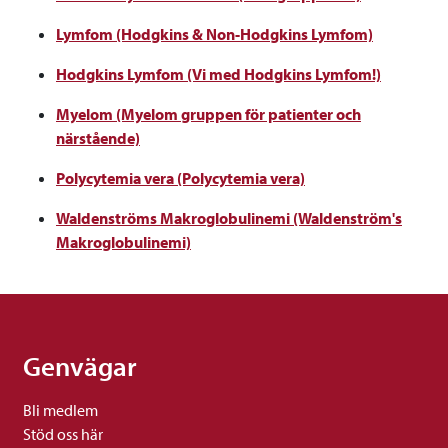
Lymfom (Hodgkins & Non-Hodgkins Lymfom)
Hodgkins Lymfom (Vi med Hodgkins Lymfom!)
Myelom (Myelom gruppen för patienter och
närstående)
Polycytemia vera (Polycytemia vera)
Waldenströms Makroglobulinemi (Waldenström's
Makroglobulinemi)
Genvägar
Bli medlem
Stöd oss här