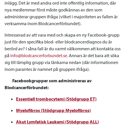
inlägg. Det är med andra ord inte offentlig information, där
nya medlemmar först måste godkännas av den som
administerar gruppen ifråga (vilket i majoriteten av fallen är
verksamma inom Blodcancerförbundet).
Intresserad av att vara med och skapa en ny Facebook-grupp
just för den specifika blod- eller blodcancerdiagnos du är
berörd av? I såna fall är du varmt välkommen att kontakta oss
på
info@blodcancerforbundet.se.
Annars är det bara att söka
sig till lämplig grupp via länkarna nedan (där informationen
inom parantes är namnet på gruppen ifråga).
Facebookgrupper som administreras av
Blodcancerförbundet:
Essentiell trombocytemi (Stödgrupp ET)
Myelofibros (Stödgrupp Myelofibros)
Akut Lymfatisk Leukemi (Stödgrupp ALL)