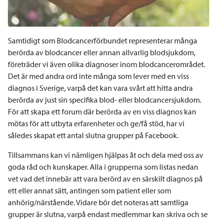
Samtidigt som Blodcancerförbundet representerar många
berörda av blodcancer eller annan allvarlig blodsjukdom,
företräder vi även olika diagnoser inom blodcancerområdet.
Det är med andra ord inte många som lever med en viss
diagnos i Sverige, varpå det kan vara svårt att hitta andra
berörda av just sin specifika blod- eller blodcancersjukdom.
För att skapa ett forum där berörda av en viss diagnos kan
mötas för att utbyta erfarenheter och ge/få stöd, har vi
således skapat ett antal slutna grupper på Facebook.
Tillsammans kan vi nämligen hjälpas åt och dela med oss av
goda råd och kunskaper. Alla i grupperna som listas nedan
vet vad det innebär att vara berörd av en särskilt diagnos på
ett eller annat sätt, antingen som patient eller som
anhörig/närstående. Vidare bör det noteras att samtliga
grupper är slutna, varpå endast medlemmar kan skriva och se