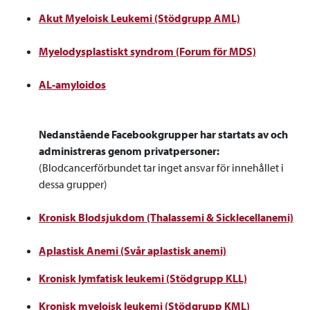
Akut Myeloisk Leukemi (Stödgrupp AML)
Myelodysplastiskt syndrom (Forum för MDS)
AL-amyloidos
Nedanstående Facebookgrupper har startats av och
administreras genom privatpersoner:
(Blodcancerförbundet tar inget ansvar för innehållet i
dessa grupper)
Kronisk Blodsjukdom (Thalassemi & Sicklecellanemi)
Aplastisk Anemi (Svår aplastisk anemi)
Kronisk lymfatisk leukemi (Stödgrupp KLL)
Kronisk myeloisk leukemi (Stödgrupp KML)