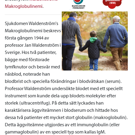
Makroglobulinemi
.
Sjukdomen Waldenström's
Makroglobulinemi beskrevs
första gången 1944 av
professor Jan Waldenström i
Sverige. Hos två patienter,
bägge med förstorade
lymfknutor och besvär med
näsblod, noterade han
blodbrist och speciella förändringar i blodvätskan (serum).
Professor Waldenström undersökte blodet med ett speciellt
instrument som kunde dela upp blodets molekyler efter
storlek (ultracentrifug). På detta sätt lyckades han
karaktärisera äggviteämnen i blodserum och hittade hos
dessa två patienter ett mycket stort globulin (makroglobulin).
Detta äggviteämne utgjordes av ett immunglobulin (eller
gammaglobulin) av en speciell typ som kallas IgM.