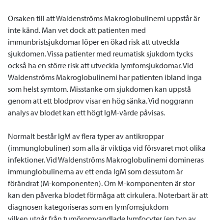
Orsaken till att Waldenströms Makroglobulinemi uppstår är
inte känd. Man vet dock att patienten med
immunbristsjukdomar löper en ökad risk att utveckla
sjukdomen. Vissa patienter med reumatisk sjukdom tycks
också ha en större risk att utveckla lymfomsjukdomar. Vid
Waldenströms Makroglobulinemi har patienten ibland inga
som helst symtom. Misstanke om sjukdomen kan uppstå
genom att ett blodprov visar en hög sänka. Vid noggrann
analys av blodet kan ett högt lgM-värde påvisas.
Normalt består lgM av flera typer av antikroppar
(immunglobuliner) som alla är viktiga vid försvaret mot olika
infektioner. Vid Waldenströms Makroglobulinemi domineras
immunglobulinerna av ett enda lgM som dessutom är
förändrat (M-komponenten). Om M-komponenten är stor
kan den påverka blodet förmåga att cirkulera. Noterbart är att
diagnosen kategoriseras som en lymfomsjukdom
vilken utgår från tumöromvandlade lymfocyter (en typ av