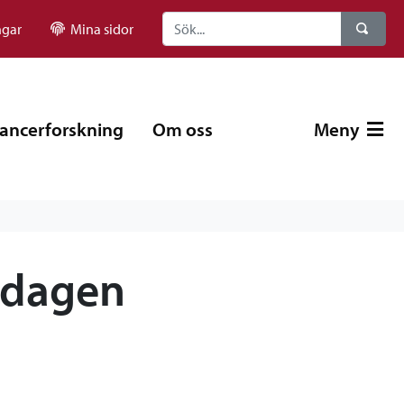
ngar
Mina sidor
ancerforskning
Om oss
Meny
rdagen