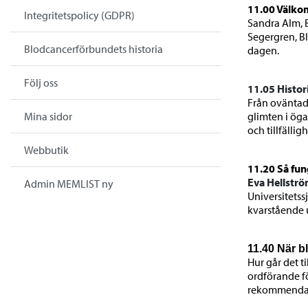
11.00 Välk
Integritetspolicy (GDPR)
Sandra Alm, 
Segergren, B
Blodcancerförbundets historia
dagen.
Följ oss
11.05
Histo
Från oväntad
glimten i öga
Mina sidor
och tillfäll
Webbutik
11.20 Så fu
Eva Hellstr
Admin MEMLIST ny
Universitets
kvarstående 
11.40 När bl
Hur går det t
ordförande f
rekommendati