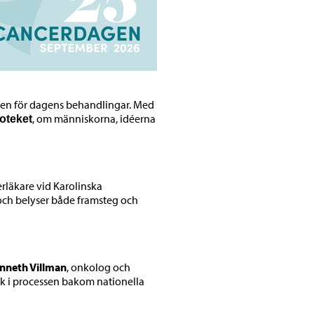
den för dagens behandlingar. Med
, om människorna, idéerna
ioteket
erläkare vid Karolinska
 och belyser både framsteg och
nneth Villman
, onkolog och
ck i processen bakom nationella