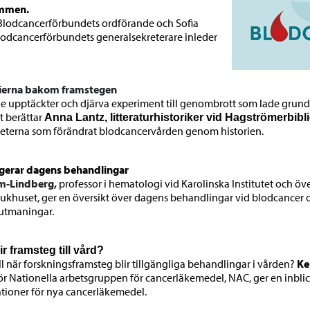
ommen.
Blodcancerförbundets ordförande och Sofia
lodcancerförbundets generalsekreterare inleder
rierna bakom framstegen
e upptäckter och djärva experiment till genombrott som lade grun
t berättar
Anna Lantz, litteraturhistoriker vid Hagströmerbibl
igheterna som förändrat blodcancervården genom historien.
ngerar dagens behandlingar
öm-Lindberg,
professor i hematologi vid Karolinska Institutet och öv
sjukhuset, ger en översikt över dagens behandlingar vid blodcancer
utmaningar.
ir framsteg till vård?
ill när forskningsframsteg blir tillgängliga behandlingar i vården?
Ke
ör Nationella arbetsgruppen för cancerläkemedel, NAC, ger en inbli
oner för nya cancerläkemedel.