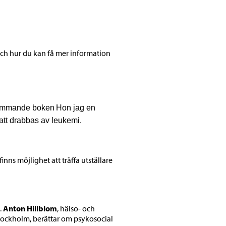
och hur du kan få mer information
 kommande boken
Hon jag en
tt drabbas av leukemi.
nns möjlighet att träffa utställare
.
Anton Hillblom
, hälso- och
Stockholm, berättar om psykosocial