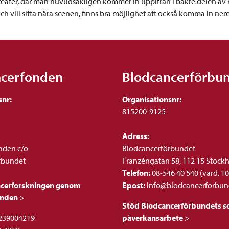
teater, där man huvudsakligen kommer in uppifrån i bakre delen av
h vill sitta nära scenen, finns bra möjlighet att också komma in ner
ncerfonden
Blodcancerförbu
snr:
Organisationsnr:
815200-9125
Adress:
nden c/o
Blodcancerförbundet
rbundet
Franzéngatan 58, 112 15 Stock
Telefon:
08-546 40 540 (vard. 10
ncerforskningen genom
Epost:
info@blodcancerforbun
onden
>
Stöd Blodcancerförbundets so
239004219
påverkansarbete
>