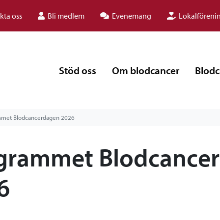
kta oss
Bli medlem
Evenemang
Lokalföreni
Stöd oss
Om blodcancer
Blodc
mmet Blodcancerdagen 2026
grammet Blodcance
6