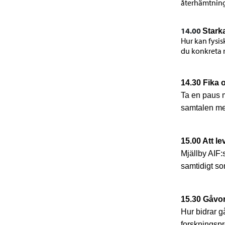
återhämtning
14.00
Stark
Hur kan fysis
du konkreta 
14.30
Fika 
Ta en paus m
samtalen me
15.00 Att l
Mjällby AIF:
samtidigt som
15.30 Gåvor
Hur bidrar g
forskningspr