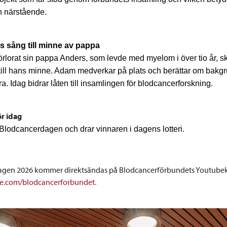
h närstående.
 sång till minne av pappa
 förlorat sin pappa Anders, som levde med myelom i över tio år,
 till hans minne. Adam medverkar på plats och berättar om bakgr
ra. Idag bidrar låten till insamlingen för blodcancerforskning.
ör idag
Blodcancerdagen och drar vinnaren i dagens lotteri.
agen 2026 kommer direktsändas på Blodcancerförbundets Youtube
.com/blodcancerforbundet.