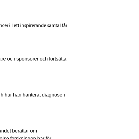
cer? I ett inspirerande samtal får
are och sponsorer och fortsätta
ch hur han hanterat diagnosen
undet berättar om
else forskningen har för