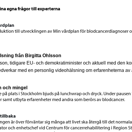
dina egna frågor till experterna
årdplan
duktion till utvecklingen av Min vårdplan för blodcancerdiagnoser 
lsning från Birgitta Ohlsson
lsson, tidigare EU- och demokratiminister och aktuell med den
dverkar med en personlig videohälsning om erfarenheterna av a
h och mingel
e på plats i Stockholm bjuds på lunchwrap och dryck. Under pausen fi
r samt utbyta erfarenheter med andra som berörs av blodcancer.
tillbaka
gen är över förväntar sig många att livet ska återgå till det normala
ator och enhetschef vid Centrum för cancerrehabilitering i Region 