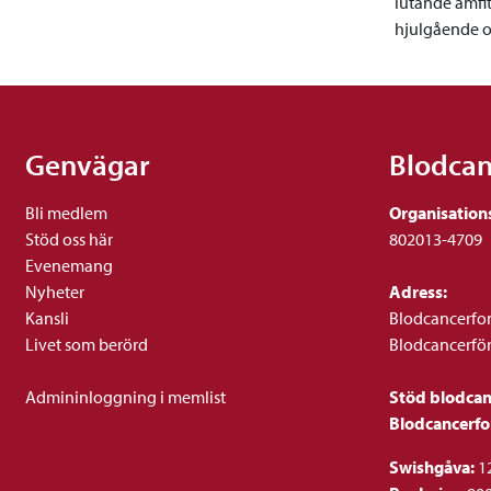
lutande amfi
hjulgående oc
Genvägar
Blodca
Bli medlem
Organisation
Stöd oss här
802013-4709
Evenemang
Nyheter
Adress:
Kansli
Blodcancerfo
Livet som berörd
Blodcancerfö
Admininloggning i memlist
Stöd blodca
Blodcancerf
Swishgåva:
1