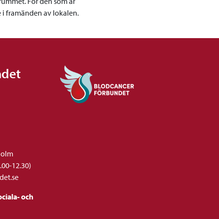
 rummet. För den som är
e i framänden av lokalen.
ndet
holm
.00-12.30)
det.se
ciala- och