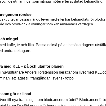
 och de utmaningar som många möter efter avslutad behandling.
are genom rörelse
k aktivitet anpassas när du lever med eller har behandlats för blodcan
råd och prova enkla övningar som kan användas i vardagen.
och mingel
ed kaffe, te och fika. Passa också på att besöka dagens utställ
d andra deltagare.
eva med KLL – på och utanför planen
s huvudtränare Anders Torstensson berättar om livet med KLL o
 han lett laget till framgångar i svensk fotboll.
 som gör skillnad
åvor till nya framsteg inom blodcancerområdet? Blodcancerförb
ojekt som får stöd genom förbundets insamling och vilken betyd