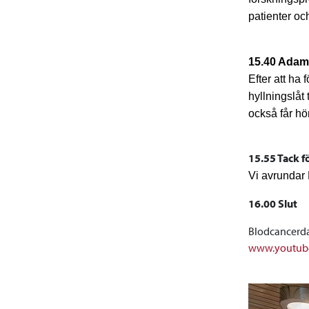
patienter oc
15.40 Adams
Efter att ha
hyllningslåt
också får hö
15.55 Tack f
Vi avrundar 
16.00 Slut
Blodcancerd
www.youtube