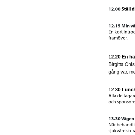
12.00
Ställ 
12.15 Min v
En kort intro
framöver.
12.20 En hä
Birgitta Oh
gång var,
me
12.30 Lunc
Alla deltagar
och sponsore
13.30 Vägen 
När behandlin
sjukvårdskur