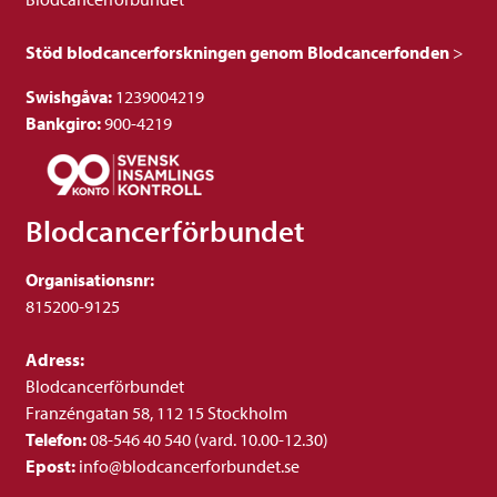
Stöd blodcancerforskningen genom Blodcancerfonden
>
Swishgåva:
1239004219
Bankgiro:
900-4219
Blodcancerförbundet
Organisationsnr:
815200-9125
Adress:
Blodcancerförbundet
Franzéngatan 58, 112 15 Stockholm
Telefon:
08-546 40 540 (vard. 10.00-12.30)
Epost:
info@blodcancerforbundet.se