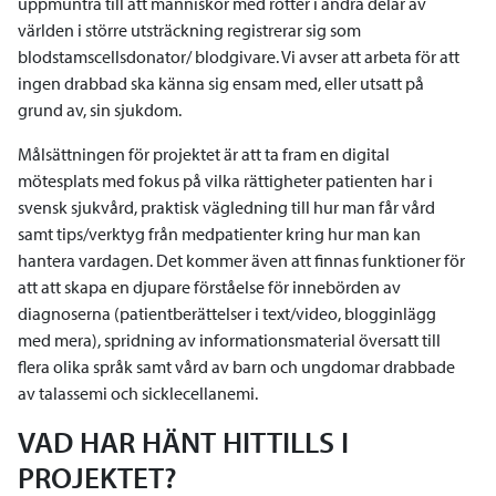
uppmuntra till att människor med rötter i andra delar av
världen i större utsträckning registrerar sig som
blodstamscellsdonator/ blodgivare. Vi avser att arbeta för att
ingen drabbad ska känna sig ensam med, eller utsatt på
grund av, sin sjukdom.
Målsättningen för projektet är att ta fram en digital
mötesplats med fokus på vilka rättigheter patienten har i
svensk sjukvård, praktisk vägledning till hur man får vård
samt tips/verktyg från medpatienter kring hur man kan
hantera vardagen. Det kommer även att finnas funktioner för
att att skapa en djupare förståelse för innebörden av
diagnoserna (patientberättelser i text/video, blogginlägg
med mera), spridning av informationsmaterial översatt till
flera olika språk samt vård av barn och ungdomar drabbade
av talassemi och sicklecellanemi.
VAD HAR HÄNT HITTILLS I
PROJEKTET?