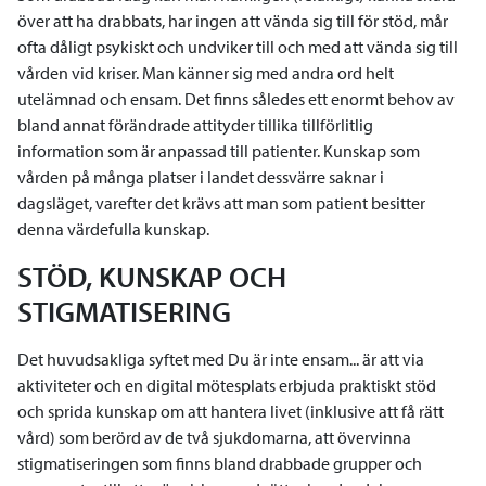
över att ha drabbats, har ingen att vända sig till för stöd, mår
ofta dåligt psykiskt och undviker till och med att vända sig till
vården vid kriser. Man känner sig med andra ord helt
utelämnad och ensam. Det finns således ett enormt behov av
bland annat förändrade attityder tillika tillförlitlig
information som är anpassad till patienter. Kunskap som
vården på många platser i landet dessvärre saknar i
dagsläget, varefter det krävs att man som patient besitter
denna värdefulla kunskap.
STÖD, KUNSKAP OCH
STIGMATISERING
Det huvudsakliga syftet med Du är inte ensam... är att via
aktiviteter och en digital mötesplats erbjuda praktiskt stöd
och sprida kunskap om att hantera livet (inklusive att få rätt
vård) som berörd av de två sjukdomarna, att övervinna
stigmatiseringen som finns bland drabbade grupper och