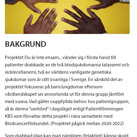
BAKGRUND
Projektet Du är inte ensam... vänder sig i första hand till
patienter drabbade av de två blodsjukdomarna talassemi och
sicklecellanemi, två av världens vanligaste genetiska
sjukdomar som är rätt ovanliga i Sverige. En särskild del av
projektet fokuserar på barn/ungdomar eftersom
vårdlandskapet ser annorlunda ut för denna grupp jämfört
med vuxna. Vad gäller ouppfyllda behov hos patientgruppen,
så är denna ”oerhörd” i dagsläget enligt Patientföreningen
KBS som förvaltar detta projekt i nära samarbete med
Blodcancerförbundet. (Projektet pågick mellan 2020-2022)
Som drabbad idag kan man nämligen (felaktigt) känna skuld