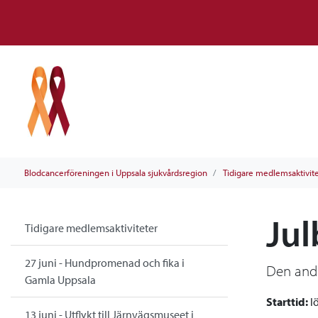
Blodcancerföreningen i Uppsala sjukvårdsregion
Tidigare medlemsaktivit
Jul
Tidigare medlemsaktiviteter
27 juni - Hundpromenad och fika i
Den andr
Gamla Uppsala
Starttid:
l
13 juni - Utflykt till Järnvägsmuseet i