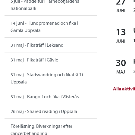
27
5 juli - Paddeltur i Färnebofjärdens
nationalpark
JUNI
14 juni - Hundpromenad och fika i
13
Gamla Uppsala
JUNI
31 maj - Fikaträff i Leksand
30
31 maj - Fikaträff i Gävle
MAJ
31 maj - Stadsvandring och fikaträff i
Uppsala
Alla aktivi
31 maj - Bangolf och fika i Västerås
26 maj - Shared reading i Uppsala
Föreläsning: Biverkningar efter
cancerbehandling