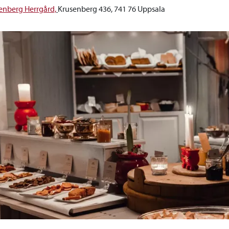
enberg Herrgård,
Krusenberg 436, 741 76 Uppsala