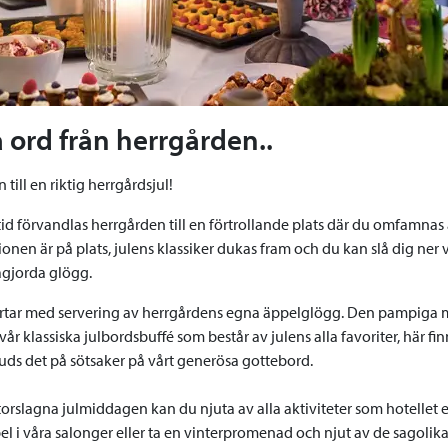
 ord från herrgården..
ill en riktig herrgårdsjul!
tid förvandlas herrgården till en förtrollande plats där du omfamnas
onen är på plats, julens klassiker dukas fram och du kan slå dig ner
gjorda glögg.
artar med servering av herrgårdens egna äppelglögg. Den pampiga 
vår klassiska julbordsbuffé som består av julens alla favoriter, här f
juds det på sötsaker på vårt generösa gottebord.
torslagna julmiddagen kan du njuta av alla aktiviteter som hotellet er
el i våra salonger eller ta en vinterpromenad och njut av de sagolik