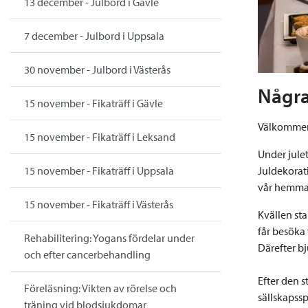
13 december - Julbord i Gävle
7 december - Julbord i Uppsala
30 november - Julbord i Västerås
Några
15 november - Fikaträff i Gävle
Välkommen t
15 november - Fikaträff i Leksand
Under jule
Juldekorati
15 november - Fikaträff i Uppsala
vår hemma
15 november - Fikaträff i Västerås
Kvällen st
får besöka 
Rehabilitering: Yogans fördelar under
Därefter b
och efter cancerbehandling
Efter den s
Föreläsning: Vikten av rörelse och
sällskapssp
träning vid blodsjukdomar