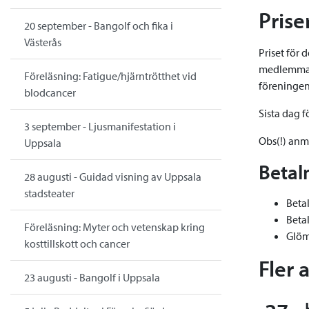
Prise
20 september - Bangolf och fika i
Västerås
Priset för
medlemmar 
Föreläsning: Fatigue/hjärntrötthet vid
föreningen 
blodcancer
Sista dag f
3 september - Ljusmanifestation i
Obs(!) anm
Uppsala
Betal
28 augusti - Guidad visning av Uppsala
stadsteater
Beta
Betal
Föreläsning: Myter och vetenskap kring
Glöm 
kosttillskott och cancer
Fler 
23 augusti - Bangolf i Uppsala