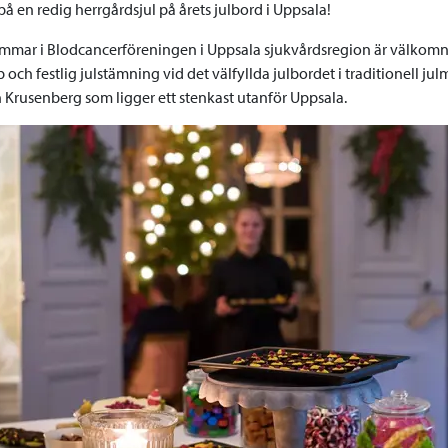
 en redig herrgårdsjul på årets julbord i Uppsala!
mmar i Blodcancerföreningen i Uppsala sjukvårdsregion är välkomna
ch festlig julstämning vid det välfyllda julbordet i traditionell julmi
 Krusenberg som ligger ett stenkast utanför Uppsala.