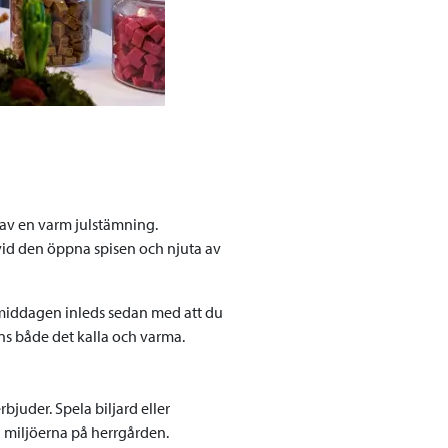
 av en varm julstämning.
 vid den öppna spisen och njuta av
middagen inleds sedan med att du
inns både det kalla och varma.
bjuder. Spela biljard eller
a miljöerna på herrgården.