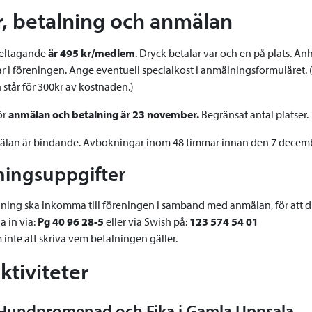
r, betalning och anmälan
 deltagande
är 495 kr/medlem
. Dryck betalar var och en på plats. A
i föreningen. Ange eventuell specialkost i anmälningsformuläret. (Or
står för 300kr av kostnaden.)
ör
anmälan och betalning är 23 november.
Begränsat antal platser.
älan är bindande. Avbokningar inom 48 timmar innan den 7 decembe
ningsuppgifter
lning ska inkomma till föreningen i samband med anmälan, för att du
a in via:
Pg 40 96 28-5
eller via Swish på:
123 574 54 01
inte att skriva vem betalningen gäller.
aktiviteter
Hundpromenad och Fika i Gamla Uppsala