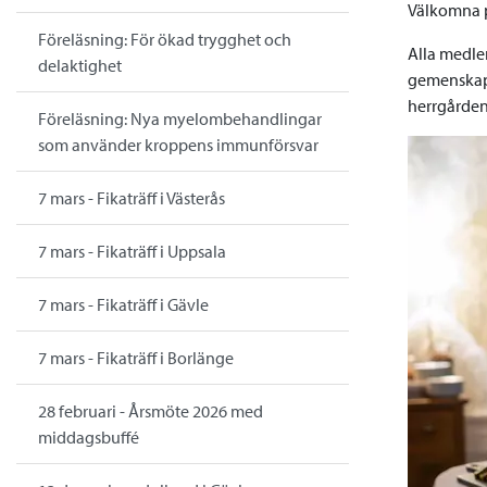
Välkomna på
Föreläsning: För ökad trygghet och
Alla medle
delaktighet
gemenskap o
herrgården
Föreläsning: Nya myelombehandlingar
som använder kroppens immunförsvar
7 mars - Fikaträff i Västerås
7 mars - Fikaträff i Uppsala
7 mars - Fikaträff i Gävle
7 mars - Fikaträff i Borlänge
28 februari - Årsmöte 2026 med
middagsbuffé