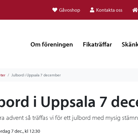
Gåvoshop
Kontakta oss
Om föreningen
Fikaträffar
Skänk
eter
Julbord i Uppsala 7 december
bord i Uppsala 7 de
a advent så träffas vi för ett julbord med mysig stä
ördag 7 dec., kl 12:30