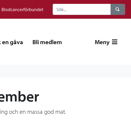
Blodcancerförbundet
 en gåva
Bli medlem
Meny
cember
mning och en massa god mat.