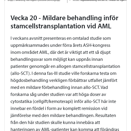
Vecka 20 - Mildare behandling inför
stamcellstransplantation vid AML
I veckans avsnitt presenteras en omtalad studie som
uppmärksammades under förra årets ASH-kongress
inom området AML, där det är viktigt att ett så djupt
behandlingssvar som möjligt kan uppnås innan
patienter genomgår en allogen stamcellstransplantation
(allo-SCT). I denna fas-III studie ville forskarna testa om
högdosbehandling verkligen förbättrar utfallet jämfört
med en mildare förbehandling innan allo-SCT. Vad
forskarna såg under studien var att höga doser av
cytostatika (cellgift/kemoterapi) inför allo-SCT här inte
innebar en fördel i form av komplett remission vid
jämförelse med den mildare behandlingen. Resultaten
från den här studien skulle kunna innebära att
hanteringen av AML-patienter kan komma att förändras