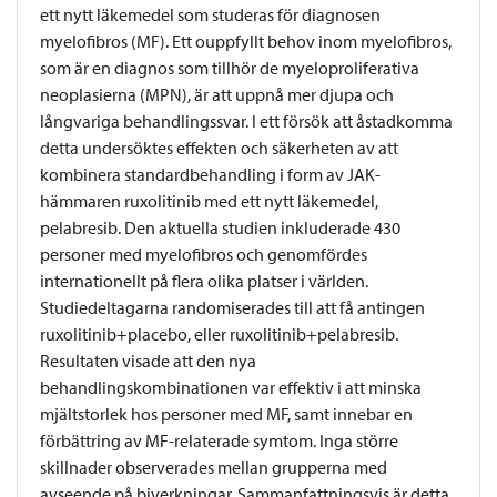
ett nytt läkemedel som studeras för diagnosen
myelofibros (MF). Ett ouppfyllt behov inom myelofibros,
som är en diagnos som tillhör de myeloproliferativa
neoplasierna (MPN), är att uppnå mer djupa och
långvariga behandlingssvar. I ett försök att åstadkomma
detta undersöktes effekten och säkerheten av att
kombinera standardbehandling i form av JAK-
hämmaren ruxolitinib med ett nytt läkemedel,
pelabresib. Den aktuella studien inkluderade 430
personer med myelofibros och genomfördes
internationellt på flera olika platser i världen.
Studiedeltagarna randomiserades till att få antingen
ruxolitinib+placebo, eller ruxolitinib+pelabresib.
Resultaten visade att den nya
behandlingskombinationen var effektiv i att minska
mjältstorlek hos personer med MF, samt innebar en
förbättring av MF-relaterade symtom. Inga större
skillnader observerades mellan grupperna med
avseende på biverkningar. Sammanfattningsvis är detta