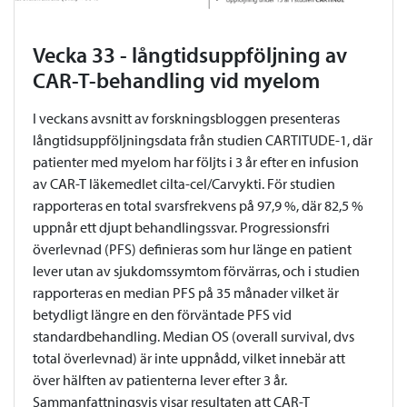
Vecka 33 - långtidsuppföljning av
CAR-T-behandling vid myelom
I veckans avsnitt av forskningsbloggen presenteras
långtidsuppföljningsdata från studien CARTITUDE-1, där
patienter med myelom har följts i 3 år efter en infusion
av CAR-T läkemedlet cilta-cel/Carvykti. För studien
rapporteras en total svarsfrekvens på 97,9 %, där 82,5 %
uppnår ett djupt behandlingssvar. Progressionsfri
överlevnad (PFS) definieras som hur länge en patient
lever utan av sjukdomssymtom förvärras, och i studien
rapporteras en median PFS på 35 månader vilket är
betydligt längre en den förväntade PFS vid
standardbehandling. Median OS (overall survival, dvs
total överlevnad) är inte uppnådd, vilket innebär att
över hälften av patienterna lever efter 3 år.
Sammanfattningsvis visar resultaten att CAR-T