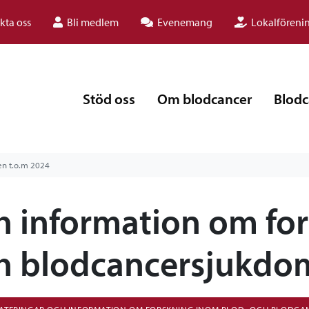
kta oss
Bli medlem
Evenemang
Lokalföreni
Stöd oss
Om blodcancer
Blodc
gen t.o.m 2024
 information om fo
h blodcancersjukdo