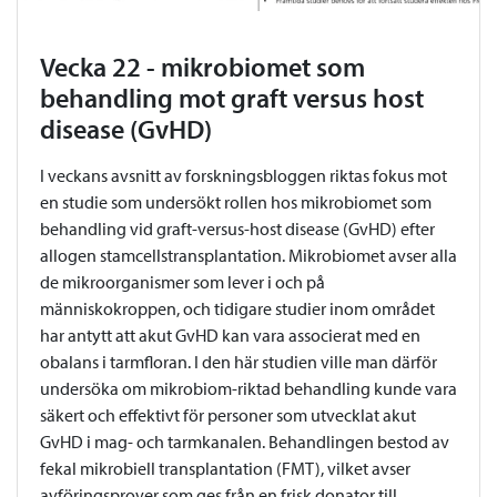
Vecka 22 - mikrobiomet som
behandling mot graft versus host
disease (GvHD)
I veckans avsnitt av forskningsbloggen riktas fokus mot
en studie som undersökt rollen hos mikrobiomet som
behandling vid graft-versus-host disease (GvHD) efter
allogen stamcellstransplantation. Mikrobiomet avser alla
de mikroorganismer som lever i och på
människokroppen, och tidigare studier inom området
har antytt att akut GvHD kan vara associerat med en
obalans i tarmfloran. I den här studien ville man därför
undersöka om mikrobiom-riktad behandling kunde vara
säkert och effektivt för personer som utvecklat akut
GvHD i mag- och tarmkanalen. Behandlingen bestod av
fekal mikrobiell transplantation (FMT), vilket avser
avföringsprover som ges från en frisk donator till