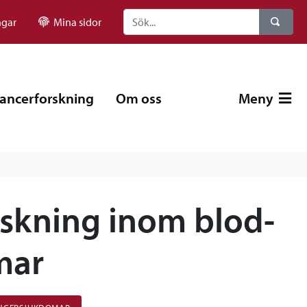
ngar
Mina sidor
ancerforskning
Om oss
Meny
rskning inom blod-
mar