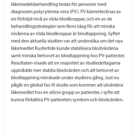
läkemedelsbehandling testas för personer med
diagnosen polycytemia vera (PV). PV kännetecknas av
en förhöjd nivå av röda blodkroppar, och en av de
behandlingsstrategier som finns idag för att minska
nivåerna av röda blodkroppar är blodtappning. Syftet
med den aktuella studien var att undersöka om det nya
läkemedlet Rusfertide kunde stabilisera blodvärdena
samt minska behovet av blodtappning hos PV-patienter.
Resultaten visade att en majoritet av studiedeltagarna
uppnådde mer stabila blodvärden och att behovet av
blodtappning minskade under studiens gång. Just nu
pågår en global fas-III studie som kommer att utvärdera
läkemedlet hos en större grupp av patienter, i syfte att
kunna förbättra PV-patienters symtom och blodvärden.