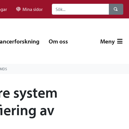
ngar
Mina sidor
ancerforskning
Om oss
Meny
v MDS
ore system
fiering av