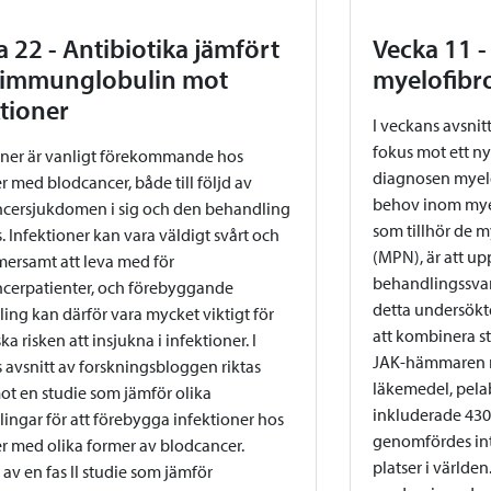
 22 - Antibiotika jämfört
Vecka 11 -
immunglobulin mot
myelofibr
ktioner
I veckans avsnit
fokus mot ett ny
oner är vanligt förekommande hos
diagnosen myelof
r med blodcancer, både till följd av
behov inom myel
cersjukdomen i sig och den behandling
som tillhör de m
. Infektioner kan vara väldigt svårt och
(MPN), är att u
rsamt att leva med för
behandlingssvar.
cerpatienter, och förebyggande
detta undersökt
ing kan därför vara mycket viktigt för
att kombinera s
ka risken att insjukna i infektioner. I
JAK-hämmaren ru
 avsnitt av forskningsbloggen riktas
läkemedel, pelab
ot en studie som jämför olika
inkluderade 430
ingar för att förebygga infektioner hos
genomfördes inte
r med olika former av blodcancer.
platser i världe
av en fas II studie som jämför