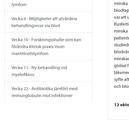
minska 
lymfom
blodtap
var att
Vecka 6 - Möjligheter att utvärdera
Rusfert
behandlingssvar via blod
minska 
patiente
Vecka 10 - Forskningsstudie som kan
studied
förändra klinisk praxis inom
blodvär
mantelcellslymfom
minskad
global 
Vecka 11 - Ny behandling vid
läkemedl
myelofibros
syfte a
och blo
Vecka 22 - Antibiotika jämfört med
immunglobulin mot infektioner
12 okt