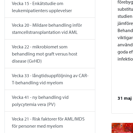
förebyg
Vecka 15 - Enkätstudie om
substitu
leukemipatienters upplevelser
studien
jämföre
Vecka 20 - Mildare behandling inför
Behandl
stamcellstransplantation vid AML
viktiga
används
Vecka 22 - mikrobiomet som
goda ef
behandling mot graft versus host
infektio
disease (GvHD)
Vecka 33 - långtidsuppföljning av CAR-
T-behandling vid myelom
Vecka 41 - ny behandling vid
31 maj
polycytemia vera (PV)
Vecka 21 - Risk faktorer för AML/MDS
för personer med myelom