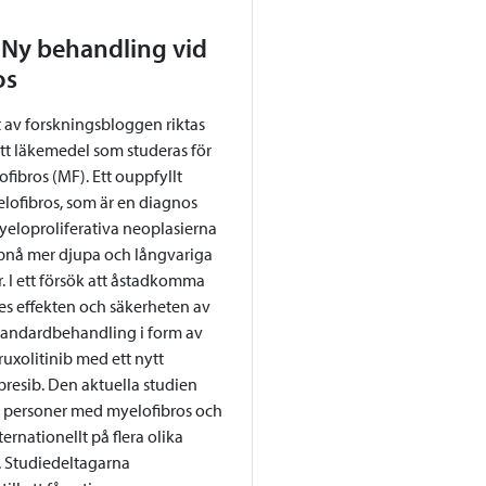
 Ny behandling vid
os
t av forskningsbloggen riktas
tt läkemedel som studeras för
ibros (MF). Ett ouppfyllt
ofibros, som är en diagnos
yeloproliferativa neoplasierna
ppnå mer djupa och långvariga
 I ett försök att åstadkomma
es effekten och säkerheten av
tandardbehandling i form av
xolitinib med ett nytt
resib. Den aktuella studien
 personer med myelofibros och
rnationellt på flera olika
n. Studiedeltagarna