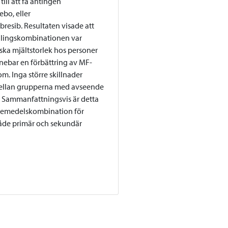
ill att få antingen
ebo, eller
bresib. Resultaten visade att
lingskombinationen var
inska mjältstorlek hos personer
nebar en förbättring av MF-
m. Inga större skillnader
ellan grupperna med avseende
. Sammanfattningsvis är detta
äkemedelskombination för
åde primär och sekundär