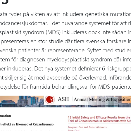
 data tyder på vikten av att inkludera genetiska mutatio
odcancersjukdomar. I det nuvarande systemet för att 
plastiskt syndrom (MDS) inkluderas dock inte sådan in
t presenteras en stor studie där flera svenska forskare
enska patienter är representerade. Syftet med studien v
stem för diagnosen myelodysplastiskt syndrom där in
er inkluderas. Det nya systemet definierar 6 riskgruppe
ant skiljer sig åt med avseende på överlevnad. Införan
betydelse för framtida behandlingsval för MDS-patiente