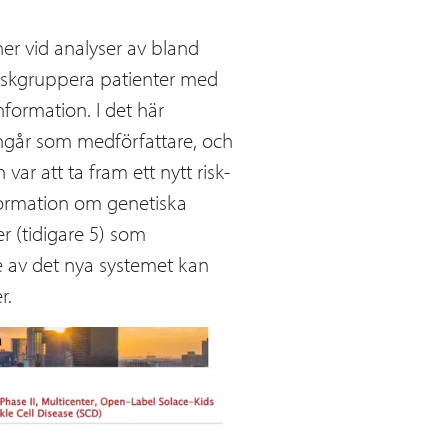
ner vid analyser av bland
riskgruppera patienter med
formation. I det här
 ingår som medförfattare, och
ar att ta fram ett nytt risk-
formation om genetiska
r (tidigare 5) som
de av det nya systemet kan
r.