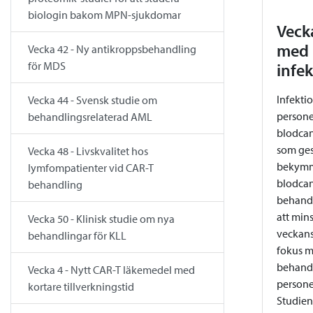
biologin bakom MPN-sjukdomar
Vecka
med 
Vecka 42 - Ny antikroppsbehandling
för MDS
infe
Infekti
Vecka 44 - Svensk studie om
persone
behandlingsrelaterad AML
blodcan
som ges
Vecka 48 - Livskvalitet hos
bekymme
lymfompatienter vid CAR-T
blodcan
behandling
behandl
att mins
Vecka 50 - Klinisk studie om nya
veckans
behandlingar för KLL
fokus m
behandl
Vecka 4 - Nytt CAR-T läkemedel med
persone
kortare tillverkningstid
Studien 