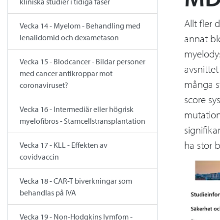
kliniska studier i tidiga faser
Allt fler
Vecka 14 - Myelom - Behandling med
annat bl
lenalidomid och dexametason
myelodys
Vecka 15 - Blodcancer - Bildar personer
avsnitte
med cancer antikroppar mot
många sv
coronaviruset?
score sy
Vecka 16 - Intermediär eller högrisk
mutation
myelofibros - Stamcellstransplantation
signifik
ha stor 
Vecka 17 - KLL - Effekten av
covidvaccin
Vecka 18 - CAR-T biverkningar som
behandlas på IVA
Vecka 19 - Non-Hodgkins lymfom -