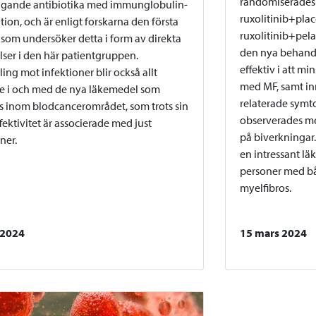
randomiserades t
gande antibiotika med immunglobulin-
ruxolitinib+plac
tion, och är enligt forskarna den första
ruxolitinib+pela
 som undersöker detta i form av direkta
den nya behand
lser i den här patientgruppen.
effektiv i att m
ing mot infektioner blir också allt
med MF, samt in
re i och med de nya läkemedel som
relaterade symto
 inom blodcancerområdet, som trots sin
observerades m
fektivitet är associerade med just
på biverkningar
ner.
en intressant l
personer med b
myelfibros.
 2024
15 mars 2024