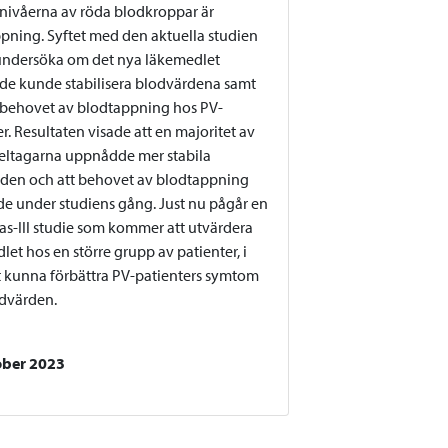
nivåerna av röda blodkroppar är
pning. Syftet med den aktuella studien
 undersöka om det nya läkemedlet
ide kunde stabilisera blodvärdena samt
behovet av blodtappning hos PV-
r. Resultaten visade att en majoritet av
eltagarna uppnådde mer stabila
den och att behovet av blodtappning
e under studiens gång. Just nu pågår en
fas-III studie som kommer att utvärdera
et hos en större grupp av patienter, i
tt kunna förbättra PV-patienters symtom
dvärden.
ober 2023