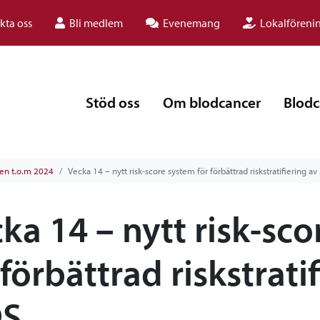
kta oss
Bli medlem
Evenemang
Lokalföreni
Stöd oss
Om blodcancer
Blodc
gen t.o.m 2024
Vecka 14 – nytt risk-score system för förbättrad riskstratifiering a
ka 14 – nytt risk-sc
 förbättrad riskstrati
S