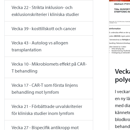
Vecka 22 - Strikta inklusion- och
exklusionskriterier i kliniska studier
Vecka 39 - kosttillskott och cancer
Vecka 43 - Autolog vs allogen
transplantation
Vecka 10 - Mikrobiomets effekt på CAR-
Veck
T behandling
poly
Vecka 17 - CAR-T som första linjens
I veckan
behandling mot lymfom
en ny l
med dia
Vecka 21 - Förbättrade urvalskriterier
kännete
för kliniska studier inom lymfom
blodkro
behandl
Vecka 27 - Bispecifik antikropp mot