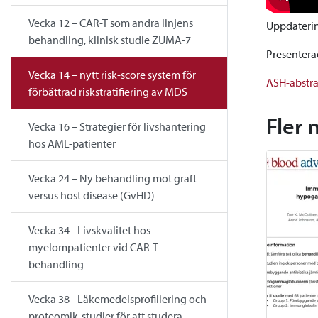
Vecka 12 – CAR-T som andra linjens
Uppdaterin
behandling, klinisk studie ZUMA-7
Presentera
Vecka 14 – nytt risk-score system för
ASH-abstra
förbättrad riskstratifiering av MDS
Fler 
Vecka 16 – Strategier för livshantering
hos AML-patienter
Vecka 24 – Ny behandling mot graft
versus host disease (GvHD)
Vecka 34 - Livskvalitet hos
myelompatienter vid CAR-T
behandling
Vecka 38 - Läkemedelsprofiliering och
proteomik-studier för att studera