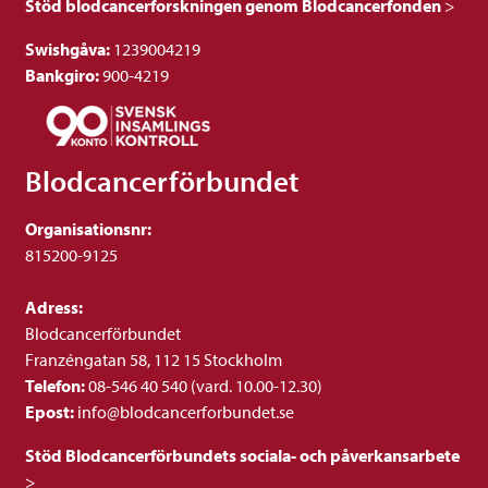
Stöd blodcancerforskningen genom Blodcancerfonden
>
Swishgåva:
1239004219
Bankgiro:
900-4219
Blodcancerförbundet
Organisationsnr:
815200-9125
Adress:
Blodcancerförbundet
Franzéngatan 58, 112 15 Stockholm
Telefon:
08-546 40 540 (vard. 10.00-12.30)
Epost:
info@blodcancerforbundet.se
Stöd Blodcancerförbundets sociala- och påverkansarbete
>