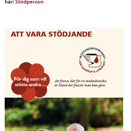
här:
Stödperson