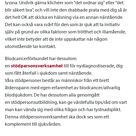
lyssna. Undvik gärna klichéer som "det ordnar sig" eller "det
blir säkert bra", och vill inte den drabbade prata med dig så är
det helt OK att skicka en hälsning via en annan närstående.
Det kan också vara svårt för den som är sjuk att ta initiativ
själv på grund av olika faktorer som trötthet och illamående,
vilket inte betyder att de inte uppskattar när någon
utomstående tar kontakt.
Blodcancerförbundet har dessutom
en
stödpersonsverksamhet
till för nydiagnostiserade, dig
som fått återfall i sjukdom samt närstående.
Våra stödpersoner består av människor från ett brett
åldersspann med egen erfarenhet av blodcancer/allvarlig
blodsjukdom. De har dessutom alla genomgått
en stödpersonsutbildning, kan ge värdefulla tips/råd om vart
man kan vända sig med olika frågor och har tystnadsplikt.
Denna stödpersonsverksamhet ska dock ses som ett
komplement till sjukvården.