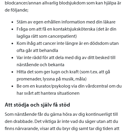
blodcancer/annan allvarlig blodsjukdom som kan hjälpa är
de följande;
Stäm av egen erhållen information med din läkare
Fråga om att få en kontaktsjuksköterska (det är din
lagliga rätt som cancerpatient)
Kom ihåg att cancer inte längre är en dödsdom utan
ofta går att behandla
Var inte rädd för att dela med dig av ditt besked till
närstående och bekanta
Hitta det som ger lugn och kraft (som t.ex. att gå
promenader, lyssna på musik, måla)
Be om en kurator/psykolog via din vårdcentral om du
har svårt att hantera situationen
Att stödja och själv få stöd
Som närstående får du gärna höra av dig kontinuerligt till
den drabbade. Det viktiga är inte vad du säger utan att du
finns närvarande, visar att du bryr dig samt tar dig tiden att