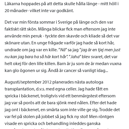
Läkarna hoppades på att detta skulle hålla länge - mitt höll i
20 månader- vilket inte var godkänt.
Det var min första sommar i Sverige på länge och den var
faktiskt rätt skön. Många blickar fick man eftersom jag inte
använde min peruk - tyckte den skavde och kliade så det var
skönare utan. En unge frågade varför jag hade så kort hår,
undrade om jag var en kille. ”
Nä
” sa jag ”
jag är en tjej men just
nu kan jag bara ha så här kort hår".
”
Jaha
” blev svaret, det var
helt okej för den lille killen. Barn är ju som de är medan vuxna
kan glo ögonen ur sig. Ändå är cancer så vanligt idag...
Augusti/september 2012 planerades nästa autologa
transplantation, d.v.s. med egna celler. Jag hade fått en
spricka i bäckenet, troligtvis vid ett benmärgstest eftersom
jag var så porös att de bara sjönk med nålen. Efter det hade
jag ont i bäckenet, en smärta som inte ville ge sig. Trodde det
var fel på stolen på jobbet så jag fick ny stol! Men röntgen
visade en spricka och behandling inleddes ganska