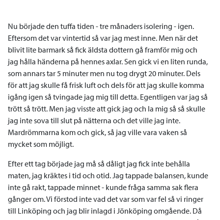
Nu började den tuffa tiden - tre månaders isolering - igen.
Eftersom det var vintertid så var jag mest inne. Men när det
blivit lite barmark så fick äldsta dottern gå framför mig och
jag hålla händerna på hennes axlar. Sen gick vi en liten runda,
som annars tar 5 minuter men nu tog drygt 20 minuter. Dels
för att jag skulle få frisk luft och dels för att jag skulle komma
igång igen så tvingade jag mig till detta. Egentligen var jag så
trött så trött. Men jag visste att gick jag och la mig så så skulle
jag inte sova till slut på nätterna och det ville jag inte.
Mardrömmarna kom och gick, så jag ville vara vaken så
mycket som möjligt.
Efter ett tag började jag må så dåligt jag fick inte behålla
maten, jag kräktes i tid och otid. Jag tappade balansen, kunde
inte gå rakt, tappade minnet - kunde fråga samma sak flera
gånger om. Vi förstod inte vad det var som var fel så vi ringer
till Linköping och jag blir inlagd i Jönköping omgående. Då