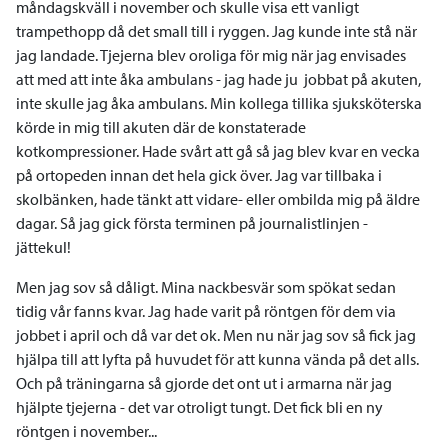
måndagskväll i november och skulle visa ett vanligt
trampethopp då det small till i ryggen. Jag kunde inte stå när
jag landade. Tjejerna blev oroliga för mig när jag envisades
att med att inte åka ambulans - jag hade ju jobbat på akuten,
inte skulle jag åka ambulans. Min kollega tillika sjuksköterska
körde in mig till akuten där de konstaterade
kotkompressioner. Hade svårt att gå så jag blev kvar en vecka
på ortopeden innan det hela gick över. Jag var tillbaka i
skolbänken, hade tänkt att vidare- eller ombilda mig på äldre
dagar. Så jag gick första terminen på journalistlinjen -
jättekul!
Men jag sov så dåligt. Mina nackbesvär som spökat sedan
tidig vår fanns kvar. Jag hade varit på röntgen för dem via
jobbet i april och då var det ok. Men nu när jag sov så fick jag
hjälpa till att lyfta på huvudet för att kunna vända på det alls.
Och på träningarna så gjorde det ont ut i armarna när jag
hjälpte tjejerna - det var otroligt tungt. Det fick bli en ny
röntgen i november...