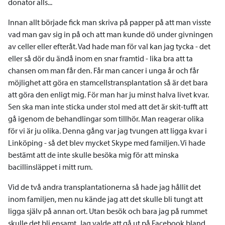
donator alls...
Innan allt började fick man skriva på papper på att man visste
vad man gav sig in på och att man kunde dö under givningen
av celler eller efteråt. Vad hade man för val kan jag tycka - det
eller så dör du ändå inom en snar framtid - lika bra att ta
chansen om man får den. Får man cancer i unga år och får
möjlighet att göra en stamcellstransplantation så är det bara
att göra den enligt mig. För man har ju minst halva livet kvar.
Sen ska man inte sticka under stol med att det är skit-tufft att
gå igenom de behandlingar som tillhör. Man reagerar olika
för vi är ju olika. Denna gång var jag tvungen att ligga kvar i
Linköping - så det blev mycket Skype med familjen. Vi hade
bestämt att de inte skulle besöka mig för att minska
bacillinsläppet i mitt rum.
Vid de två andra transplantationerna så hade jag hållit det
inom familjen, men nu kände jag att det skulle bli tungt att
ligga själv på annan ort. Utan besök och bara jag på rummet
skulle det bli ensamt. Jag valde att gå ut på Facebook bland