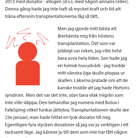
2013 med donator - allogen (d.v.s. med någon annans celler).
Denna gång hade jag inte haft så mycket kraft och tid att
träna eftersom transplantationerna låg så tätt..
Men jag gjorde mitt bästa att
återhämta mig från höstens
transplantation. Det som var
jobbigt var orken, jag ville helst
bara sova hela tiden. Sen hade jag
en hemsk huvudvärk - jag trodde
mitt vänstra öga skulle ploppa ur
skallen. Läkarna pratade om att de
kanske trodde att jag hade Hortons
syndrom. Men det var det inte, utan bara elak migrän som
inte ville släppa. Den behandlar jag numera med Botox i
Falköping vilket funkar jättebra. Transplantationen skulle ske
23e januari, man hade hittat en tysk donator till mig.
Egentligen fyra stycken donatorer så jag var ju verkligen i ett
tacksamt läge. Jag känner ju till dem som inte har fått någon