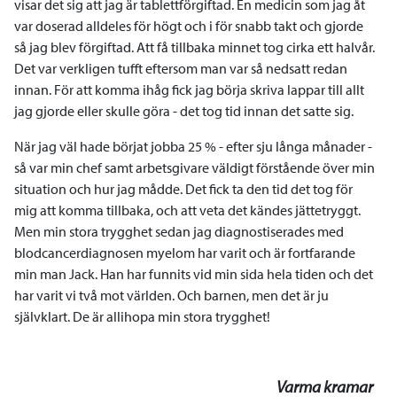
visar det sig att jag är tablettförgiftad. En medicin som jag åt
var doserad alldeles för högt och i för snabb takt och gjorde
så jag blev förgiftad. Att få tillbaka minnet tog cirka ett halvår.
Det var verkligen tufft eftersom man var så nedsatt redan
innan. För att komma ihåg fick jag börja skriva lappar till allt
jag gjorde eller skulle göra - det tog tid innan det satte sig.
När jag väl hade börjat jobba 25 % - efter sju långa månader -
så var min chef samt arbetsgivare väldigt förstående över min
situation och hur jag mådde. Det fick ta den tid det tog för
mig att komma tillbaka, och att veta det kändes jättetryggt.
Men min stora trygghet sedan jag diagnostiserades med
blodcancerdiagnosen myelom har varit och är fortfarande
min man Jack. Han har funnits vid min sida hela tiden och det
har varit vi två mot världen. Och barnen, men det är ju
självklart. De är allihopa min stora trygghet!
Varma kramar