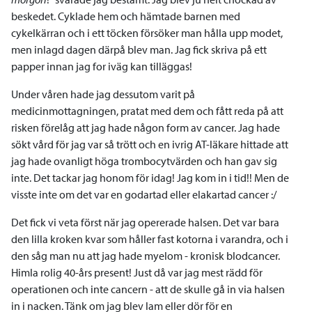
beskedet. Cyklade hem och hämtade barnen med
cykelkärran och i ett töcken försöker man hålla upp modet,
men inlagd dagen därpå blev man. Jag fick skriva på ett
papper innan jag for iväg kan tilläggas!
Under våren hade jag dessutom varit på
medicinmottagningen, pratat med dem och fått reda på att
risken förelåg att jag hade någon form av cancer. Jag hade
sökt vård för jag var så trött och en ivrig AT-läkare hittade att
jag hade ovanligt höga trombocytvärden och han gav sig
inte. Det tackar jag honom för idag! Jag kom in i tid!! Men de
visste inte om det var en godartad eller elakartad cancer :/
Det fick vi veta först när jag opererade halsen. Det var bara
den lilla kroken kvar som håller fast kotorna i varandra, och i
den såg man nu att jag hade myelom - kronisk blodcancer.
Himla rolig 40-års present! Just då var jag mest rädd för
operationen och inte cancern - att de skulle gå in via halsen
in i nacken. Tänk om jag blev lam eller dör för en