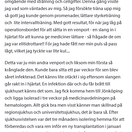
omgående med strålning och cellgifter. Denna gång visste
jag vad som väntades av mig. Så jag försökte träna upp mig
så gott jag kunde genom promenader, lättare styrketräning
och lite intervallträning. Med gott resultat, för när jag låg på
operationsbordet för att sätta in en venport - en slang in i
hjärtat för att kunna ge mediciner lättare - så frågade de om
jag var elitidrottare!! För jag hade fått ner min puls så pass
lågt, vilket jag tyckte var lite kul....
Detta var ju min andra venport och liksom min första så
krånglade den. Kunde bara sitta ett par veckor för sen blev
såret infekterad. Det känns lite otäckt i sig eftersom slangen
går rakt in i hjärtat. En infektion där och du får brått till
sjukhuset känns det som. Jag fick komma hem till Jönköping
och ligga isolerad i tre veckor på medicinavdelningen på
hematologen. Allt gick bra men visst känner man skillnad på
regionsjukhus och universitetssjukhus, det är bara så. Efter
sjukhusvistelsen var det tre månaders isolering hemma för att
förberedas och vara ren inför en ny transplantation i januari