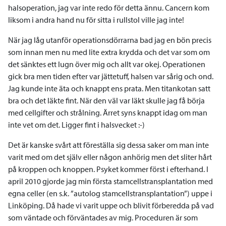
halsoperation, jag var inte redo för detta ännu. Cancern kom
liksom i andra hand nu för sitta i rullstol ville jag inte!
När jag låg utanför operationsdörrarna bad jag en bön precis
som innan men nu med lite extra krydda och det var som om
det sänktes ett lugn över mig och allt var okej. Operationen
gick bra men tiden efter var jättetuff, halsen var sårig och ond.
Jag kunde inte äta och knappt ens prata. Men titankotan satt
bra och det läkte fint. När den väl var läkt skulle jag få börja
med cellgifter och strålning. Ärret syns knappt idag om man
inte vet om det. Ligger fint i halsvecket :-)
Det är kanske svårt att föreställa sig dessa saker om man inte
varit med om det själv eller någon anhörig men det sliter hårt
på kroppen och knoppen. Psyket kommer först i efterhand. I
april 2010 gjorde jag min första stamcellstransplantation med
egna celler (en s.k. ”autolog stamcellstransplantation”) uppe i
Linköping. Då hade vi varit uppe och blivit förberedda på vad
som väntade och förväntades av mig. Proceduren är som