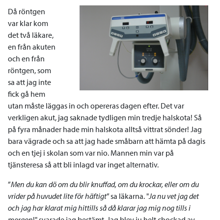
Då röntgen
var klar kom
det två läkare,
en från akuten
och en från
röntgen, som
sa att jag inte
fick gå hem
utan måste läggas in och opereras dagen efter. Det var
verkligen akut, jag saknade tydligen min tredje halskota! Så
på fyra månader hade min halskota alltså vittrat sönder! Jag
bara vägrade och sa att jag hade småbarn att hämta på dagis
och en tjej i skolan som var nio. Mannen min var på
tjänsteresa så att bli inlagd var inget alternativ.
”
Men du kan dö om du blir knuffad, om du krockar, eller om du
vrider på huvudet lite för häftigt
” sa läkarna. "
Ja nu vet jag det
och jag har klarat mig hittills så då klarar jag mig nog tills i
morgon
!" svarade jag bestämt. Jag blev ju helt chockad av