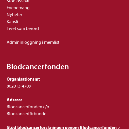
Stöd oss här
Evenemang
Nyheter
Kansli
Livet som berörd
Admininloggning i memlist
Blodcancerfonden
Organisationsnr:
802013-4709
Adress:
Blodcancerfonden c/o
Blodcancerförbundet
Stöd blodcancerforskningen genom Blodcancerfonden
>