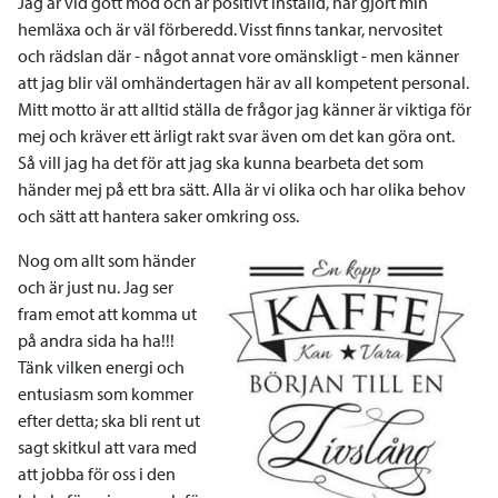
Jag är vid gott mod och är positivt inställd, har gjort min
hemläxa och är väl förberedd. Visst finns tankar, nervositet
och rädslan där - något annat vore omänskligt - men känner
att jag blir väl omhändertagen här av all kompetent personal.
Mitt motto är att alltid ställa de frågor jag känner är viktiga för
mej och kräver ett ärligt rakt svar även om det kan göra ont.
Så vill jag ha det för att jag ska kunna bearbeta det som
händer mej på ett bra sätt. Alla är vi olika och har olika behov
och sätt att hantera saker omkring oss.
Nog om allt som händer
och är just nu. Jag ser
fram emot att komma ut
på andra sida ha ha!!!
Tänk vilken energi och
entusiasm som kommer
efter detta; ska bli rent ut
sagt skitkul att vara med
att jobba för oss i den