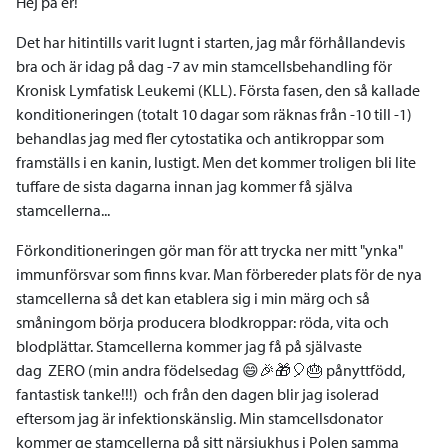
Hej på er!
Det har hitintills varit lugnt i starten, jag mår förhållandevis
bra och är idag på dag -7 av min stamcellsbehandling för
Kronisk Lymfatisk Leukemi (KLL). Första fasen, den så kallade
konditioneringen (totalt 10 dagar som räknas från -10 till -1)
behandlas jag med fler cytostatika och antikroppar som
framställs i en kanin, lustigt. Men det kommer troligen bli lite
tuffare de sista dagarna innan jag kommer få själva
stamcellerna...
Förkonditioneringen gör man för att trycka ner mitt "ynka"
immunförsvar som finns kvar. Man förbereder plats för de nya
stamcellerna så det kan etablera sig i min märg och så
småningom börja producera blodkroppar: röda, vita och
blodplättar. Stamcellerna kommer jag få på självaste
dag ZERO (min andra födelsedag 😄🎉🎁🎈🎂 pånyttfödd,
fantastisk tanke!!!) och från den dagen blir jag isolerad
eftersom jag är infektionskänslig. Min stamcellsdonator
kommer ge stamcellerna på sitt närsjukhus i Polen samma