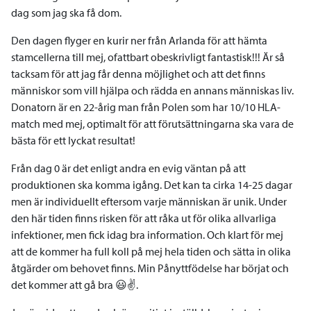
dag som jag ska få dom.
Den dagen flyger en kurir ner från Arlanda för att hämta
stamcellerna till mej, ofattbart obeskrivligt fantastisk!!! Är så
tacksam för att jag får denna möjlighet och att det finns
människor som vill hjälpa och rädda en annans människas liv.
Donatorn är en 22-årig man från Polen som har 10/10 HLA-
match med mej, optimalt för att förutsättningarna ska vara de
bästa för ett lyckat resultat!
Från dag 0 är det enligt andra en evig väntan på att
produktionen ska komma igång. Det kan ta cirka 14-25 dagar
men är individuellt eftersom varje människan är unik. Under
den här tiden finns risken för att råka ut för olika allvarliga
infektioner, men fick idag bra information. Och klart för mej
att de kommer ha full koll på mej hela tiden och sätta in olika
åtgärder om behovet finns. Min Pånyttfödelse har börjat och
det kommer att gå bra 😃✌️.