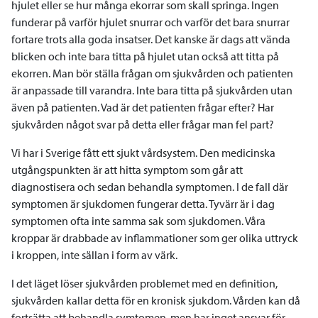
hjulet eller se hur många ekorrar som skall springa. Ingen
funderar på varför hjulet snurrar och varför det bara snurrar
fortare trots alla goda insatser. Det kanske är dags att vända
blicken och inte bara titta på hjulet utan också att titta på
ekorren. Man bör ställa frågan om sjukvården och patienten
är anpassade till varandra. Inte bara titta på sjukvården utan
även på patienten. Vad är det patienten frågar efter? Har
sjukvården något svar på detta eller frågar man fel part?
Vi har i Sverige fått ett sjukt vårdsystem. Den medicinska
utgångspunkten är att hitta symptom som går att
diagnostisera och sedan behandla symptomen. I de fall där
symptomen är sjukdomen fungerar detta. Tyvärr är i dag
symptomen ofta inte samma sak som sjukdomen. Våra
kroppar är drabbade av inflammationer som ger olika uttryck
i kroppen, inte sällan i form av värk.
I det läget löser sjukvården problemet med en definition,
sjukvården kallar detta för en kronisk sjukdom. Vården kan då
fortsätta att behandla symtomen, men har inget ansvar för