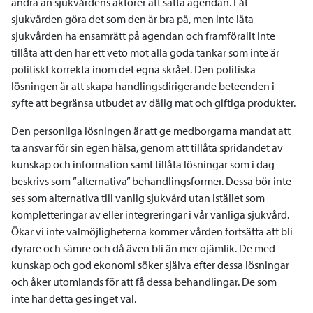
andra än sjukvårdens aktörer att sätta agendan. Låt
sjukvården göra det som den är bra på, men inte låta
sjukvården ha ensamrätt på agendan och framförallt inte
tillåta att den har ett veto mot alla goda tankar som inte är
politiskt korrekta inom det egna skrået. Den politiska
lösningen är att skapa handlingsdirigerande beteenden i
syfte att begränsa utbudet av dålig mat och giftiga produkter.
Den personliga lösningen är att ge medborgarna mandat att
ta ansvar för sin egen hälsa, genom att tillåta spridandet av
kunskap och information samt tillåta lösningar som i dag
beskrivs som ”alternativa” behandlingsformer. Dessa bör inte
ses som alternativa till vanlig sjukvård utan istället som
kompletteringar av eller integreringar i vår vanliga sjukvård.
Ökar vi inte valmöjligheterna kommer vården fortsätta att bli
dyrare och sämre och då även bli än mer ojämlik. De med
kunskap och god ekonomi söker själva efter dessa lösningar
och åker utomlands för att få dessa behandlingar. De som
inte har detta ges inget val.