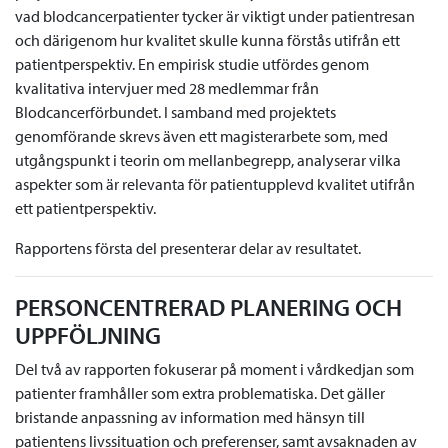
vad blodcancerpatienter tycker är viktigt under patientresan
och därigenom hur kvalitet skulle kunna förstås utifrån ett
patientperspektiv. En empirisk studie utfördes genom
kvalitativa intervjuer med 28 medlemmar från
Blodcancerförbundet. I samband med projektets
genomförande skrevs även ett magisterarbete som, med
utgångspunkt i teorin om mellanbegrepp, analyserar vilka
aspekter som är relevanta för patientupplevd kvalitet utifrån
ett patientperspektiv.
Rapportens första del presenterar delar av resultatet.
PERSONCENTRERAD PLANERING OCH
UPPFÖLJNING
Del två av rapporten fokuserar på moment i vårdkedjan som
patienter framhåller som extra problematiska. Det gäller
bristande anpassning av information med hänsyn till
patientens livssituation och preferenser, samt avsaknaden av