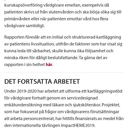
kunskapsöverföring vårdgivare emellan, exempelvis då
patienten skrivs ut från slutenvården och ska börja söka sig till
primärvården eller när patienten emottar vård hos flera
vårdgivare samtidigt.
Rapporten föreslår att en initial och strukturerad kartläggning
av patientens livssituation, utifrån de faktorer som har visat sig
kunna leda till sårbarhet, skulle kunna öka följsamhet och
minska riken för dåligt beslutsfattande. Ta gärna del av
rapporten i sin helhet
här
.
DET FORTSATTA ARBETET
Under 2019-2020 har arbetet att utforma ett kartläggningsstöd
för vårdgivare fortsatt genom en servicedesignad
enkätundersökning med läkare och sjuksköterskor. Projektet,
som har fokuserat på frågor om vårdgivarens förutsättningar
att arbeta personcentrerat, har hittills finansierats av medel från
den internationella tävlingen ImpactHEME2019.