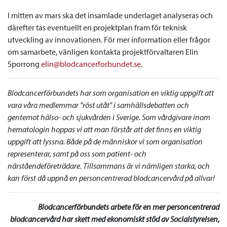
I mitten av mars ska det insamlade underlaget analyseras och
därefter tas eventuellt en projektplan fram för teknisk
utveckling av innovationen. För mer information eller frågor
om samarbete, vänligen kontakta projektförvaltaren Elin
Sporrong
elin@blodcancerforbundet.se
.
Blodcancerförbundets har som organisation en viktig uppgift att
vara våra medlemmar "röst utåt" i samhällsdebatten och
gentemot hälso- och sjukvården i Sverige. Som vårdgivare inom
hematologin hoppas vi att man förstår att det finns en viktig
uppgift att lyssna. Både på de människor vi som organisation
representerar, samt på oss som patient- och
närståendeföreträdare. Tillsammans är vi nämligen starka, och
kan först då uppnå en personcentrerad blodcancervård på allvar!
Blodcancerförbundets arbete för en mer personcentrerad
blodcancervård har skett med ekonomiskt stöd av Socialstyrelsen,