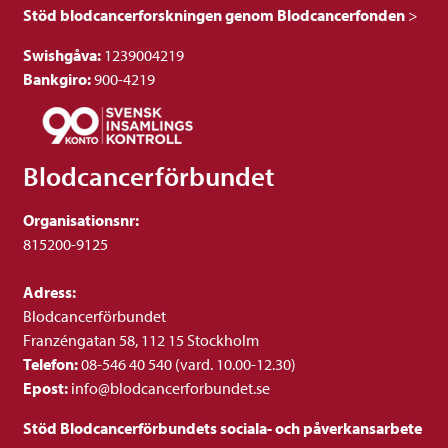
Stöd blodcancerforskningen genom Blodcancerfonden
>
Swishgåva:
1239004219
Bankgiro:
900-4219
Blodcancerförbundet
Organisationsnr:
815200-9125
Adress:
Blodcancerförbundet
Franzéngatan 58, 112 15 Stockholm
Telefon:
08-546 40 540 (vard. 10.00-12.30)
Epost:
info@blodcancerforbundet.se
Stöd Blodcancerförbundets sociala- och påverkansarbete