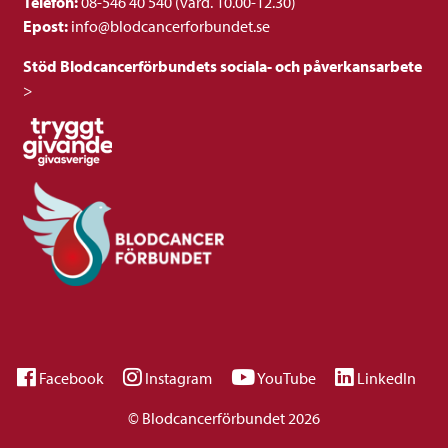
Telefon:
08-546 40 540 (vard. 10.00-12.30)
Epost:
info@blodcancerforbundet.se
Stöd Blodcancerförbundets sociala- och påverkansarbete
>
Facebook
Instagram
YouTube
LinkedIn
© Blodcancerförbundet 2026