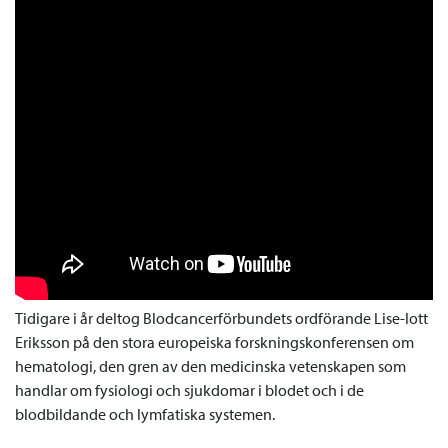
Tidigare i år deltog Blodcancerförbundets ordförande Lise-lott
Eriksson på den stora europeiska forskningskonferensen om
hematologi, den gren av den medicinska vetenskapen som
handlar om fysiologi och sjukdomar i blodet och i de
blodbildande och lymfatiska systemen.