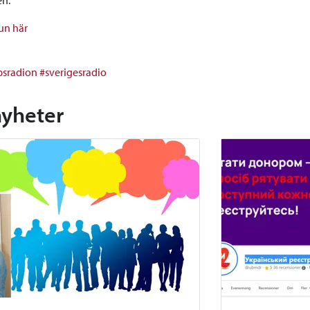
jun här
psradion
#sverigesradio
nyheter