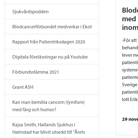
Blod
Sjukvårdspodden
med 
inom
Blodcancerförbundet medverkar i Ekot
-För att
Rapport från Patientriksdagen 2020
behandl
lever m
Digitala föreläsningar nu på Youtube
patient
systemn
Förbundsstämma 2021
patient
Sverige
Grant ASH
patient
lott Er
Kan man bemöta cancern (lymfom)
med färg och humor?
29 nov
Kajsa Smith, Hallands Sjukhus i
Halmstad har blivit utsedd till ”Årets