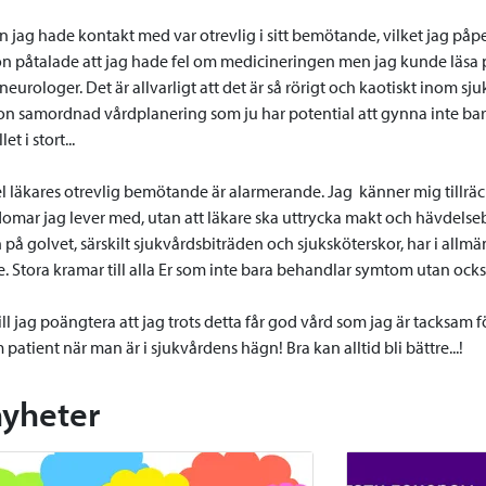
 jag hade kontakt med var otrevlig i sitt bemötande, vilket jag påp
on påtalade att jag hade fel om medicineringen men jag kunde läsa 
neurologer. Det är allvarligt att det är så rörigt och kaotiskt inom sju
on samordnad vårdplanering som ju har potential att gynna inte bar
t i stort...
l läkares otrevlig bemötande är alarmerande. Jag känner mig tillräc
domar jag lever med, utan att läkare ska uttrycka makt och hävdel
på golvet, särskilt sjukvårdsbiträden och sjuksköterskor, har i allm
 Stora kramar till alla Er som inte bara behandlar symtom utan oc
ill jag poängtera att jag trots detta får god vård som jag är tacksam för.
atient när man är i sjukvårdens hägn! Bra kan alltid bli bättre...!
nyheter