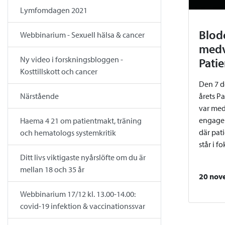
Lymfomdagen 2021
Blod
Webbinarium - Sexuell hälsa & cancer
medv
Ny video i forskningsbloggen -
Pati
Kosttillskott och cancer
Den 7 d
Närstående
årets P
var med
engage
Haema 4 21 om patientmakt, träning
där pat
och hematologs systemkritik
står i f
Ditt livs viktigaste nyårslöfte om du är
mellan 18 och 35 år
20 nov
Webbinarium 17/12 kl. 13.00-14.00:
covid-19 infektion & vaccinationssvar