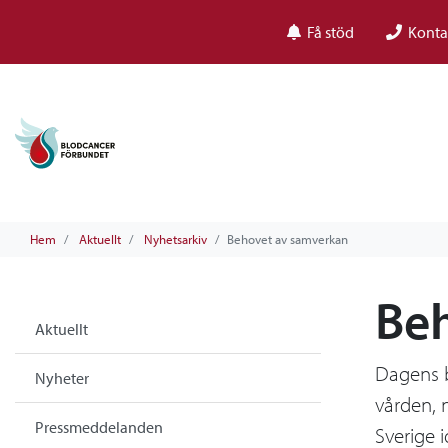
Få stöd
Konta
Hem
Aktuellt
Nyhetsarkiv
Behovet av samverkan
Be
Aktuellt
Dagens b
Nyheter
vården, 
Pressmeddelanden
Sverige 