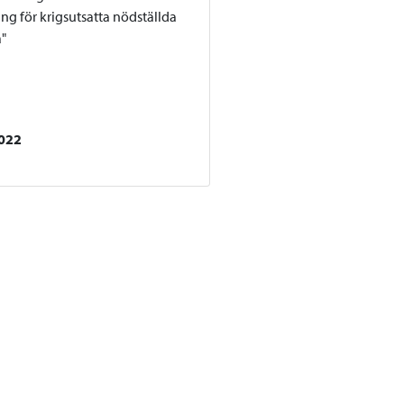
ing för krigsutsatta nödställda
"
022