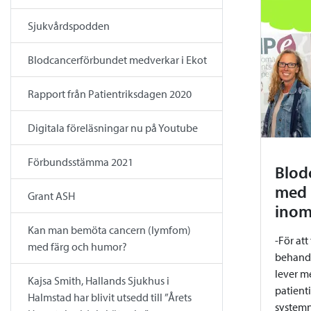
Sjukvårdspodden
Blodcancerförbundet medverkar i Ekot
Rapport från Patientriksdagen 2020
Digitala föreläsningar nu på Youtube
Förbundsstämma 2021
Blod
med 
Grant ASH
inom
Kan man bemöta cancern (lymfom)
-För att
med färg och humor?
behandl
lever m
Kajsa Smith, Hallands Sjukhus i
patient
Halmstad har blivit utsedd till ”Årets
systemn