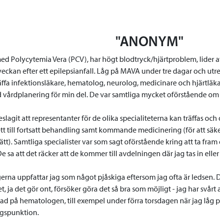
"ANONYM"
ed Polycytemia Vera (PCV), har högt blodtryck/hjärtproblem, lider av
 veckan efter ett epilepsianfall. Låg på MAVA under tre dagar och ut
räffa infektionsläkare, hematolog, neurolog, medicinare och hjärtläk
vårdplanering för min del. De var samtliga mycket oförstående om 
eslagit att representanter för de olika specialiteterna kan träffas och
tt till fortsatt behandling samt kommande medicinering (för att säk
sätt). Samtliga specialister var som sagt oförstående kring att ta fr
e sa att det räcker att de kommer till avdelningen där jag tas in eller
na uppfattar jag som något pjåskiga eftersom jag ofta är ledsen. De 
t, ja det gör ont, försöker göra det så bra som möjligt - jag har svårt
ad på hematologen, till exempel under förra torsdagen när jag låg p
gspunktion.