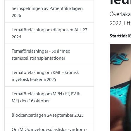
Se inspelningen av Patientriksdagen
Överläka
2026
2022. Et
Temaföreläsning om diagnosen ALL 27
Starttid:
l
2026
Temaföreläsningar - 50 år med
stamscellstransplantationer
Temaföreläsning om KML - kronisk
myeloisk leukemi 2025
Temaföreläsning om MPN (ET, PV &
MF) den 16 oktober
Blodcancerdagen 24 september 2025
Om MDS, myelodysplastiska syndrom -