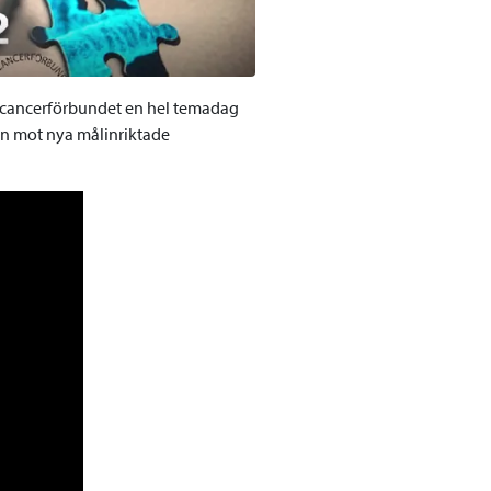
dcancerförbundet en hel temadag
en mot nya målinriktade