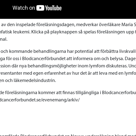
l av den inspelade föreläsningsdagen, medverkar överläkare Maria S
mfatisk leukemi. Klicka på playknappen så spelas föreläsningen upp
nal.
 och kommande behandlingarna har potential att förbättra livskval
tiga för oss i Blodcancerförbundet att informera om och belysa. Dag
ssion där nya behandlingsmöjligheter inom lymfom diskuteras. Und
resentanter med egen erfarenhet av hur det är att leva med en lymf
en och läkemedelsindustrin.
de föreläsningarna kommer att finnas tillgängliga i Blodcancerforbu
odcancerforbundet.se/evenemang/arkiv/
enomförde Blodcancerförbundet en Novus-undersökning bland med