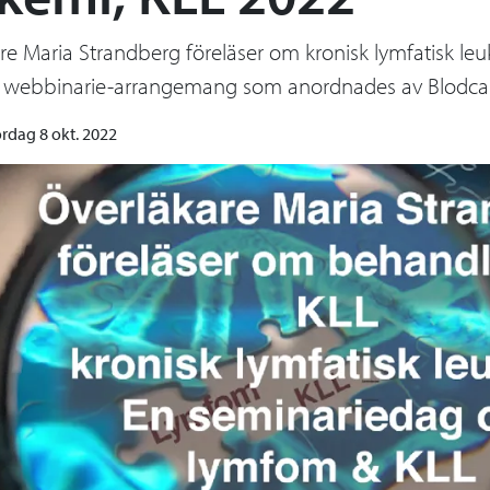
re Maria Strandberg föreläser om kronisk lymfatisk l
t webbinarie-arrangemang som anordnades av Blodca
ördag 8 okt. 2022