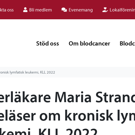
kta oss
Bli medlem
Evenemang
Lokalföreni
Stöd oss
Om blodcancer
Blodc
ronisk lymfatisk leukemi, KLL 2022
rläkare Maria Stran
eläser om kronisk ly
kemi, KLL 2022