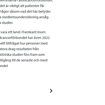
t är viktigt att patienter får
a frågor såsom vad det här betyder
samma medlemsundersökning ansåg
a studier.
er vara ett land i framkant inom
Blodcancerförbundet har även 2022
lt tillfrågat hur personer med
tora drag resultaten från
liniska studier förs fram som
illgång till de senaste och mest
undet