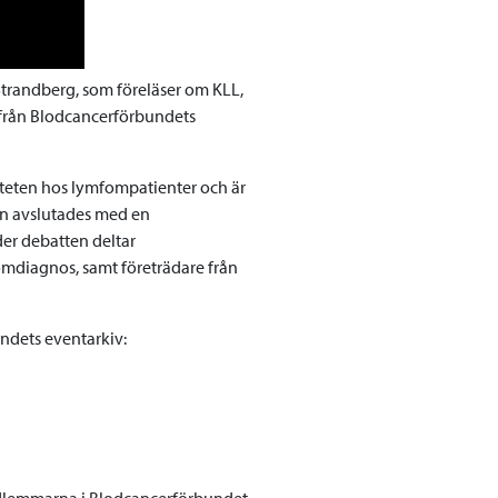
trandberg, som föreläser om KLL,
 från Blodcancerförbundets
iteten hos lymfompatienter och är
en avslutades med en
er debatten deltar
omdiagnos, samt företrädare från
ndets eventarkiv:
lemmarna i Blodcancerförbundet.