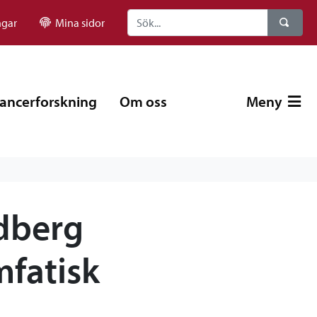
ngar
Mina sidor
ancerforskning
Om oss
Meny
dberg
mfatisk