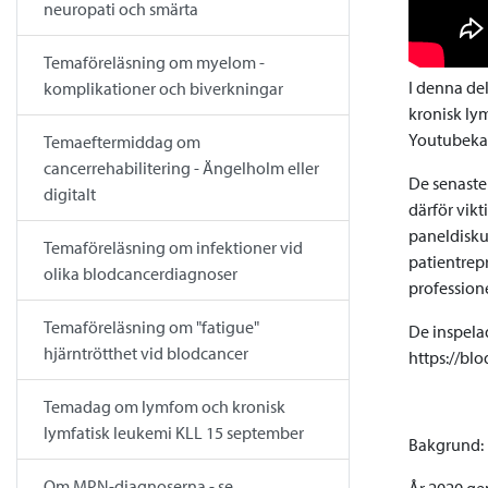
neuropati och smärta
Temaföreläsning om myelom -
I denna de
komplikationer och biverkningar
kronisk ly
Youtubeka
Temaeftermiddag om
cancerrehabilitering - Ängelholm eller
De senaste
digitalt
därför vik
paneldisku
Temaföreläsning om infektioner vid
patientrep
olika blodcancerdiagnoser
profession
Temaföreläsning om "fatigue"
De inspela
hjärntrötthet vid blodcancer
https://bl
Temadag om lymfom och kronisk
lymfatisk leukemi KLL 15 september
Bakgrund:
Om MPN-diagnoserna - se
År 2020 g