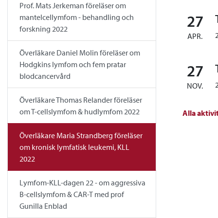
Prof. Mats Jerkeman föreläser om
27
mantelcellymfom - behandling och
forskning 2022
APR.
Överläkare Daniel Molin föreläser om
Hodgkins lymfom och fem pratar
27
blodcancervård
NOV.
Överläkare Thomas Relander föreläser
om T-cellslymfom & hudlymfom 2022
Alla aktivi
Överläkare Maria Strandberg föreläser
om kronisk lymfatisk leukemi, KLL
2022
Lymfom-KLL-dagen 22 - om aggressiva
B-cellslymfom & CAR-T med prof
Gunilla Enblad