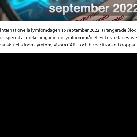
internationella lymfomdagen 15 september 2022, arrangerade Blo
s-specifika föreläsningar inom lymfomområdet. Fokus riktades äv
ar aktuella inom lymfom, såsom CAR-T och bispecifika antikroppar.