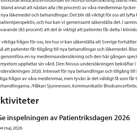
bland annat att nästan alla (96 procent) av våra medlemmar tycker de
ll nya läkemedel och behandlingar. Det blir då viktigt för oss att lyft
t patientperspektiv, och hur kan vi gemensamt säkerställa det. I 
svarande (83 procent) att det är viktigt att patienter får delta i klinisk
r viktiga frågor för oss, tex hur vi kan säkerställa att Sverige fortsätt
så att patienter får tillgång till nya behandlingar och läkemedel. 
s genomföra en ny medlemsundersökning och den här gången speciel
myelom uppfattar sin vård. Den Novus-undersökningen bekräftar i s
ersökningen 2020. Intresset för nya behandlingar och tillgång till k
iga frågor av våra medlemmar, men tyvärr är det väldigt få som får t
behandlingarna. /Håkan Sjunnesson, kommunikatör Blodcancerförb
aktiviteter
Se inspelningen av Patientriksdagen 2026
04 maj 2026