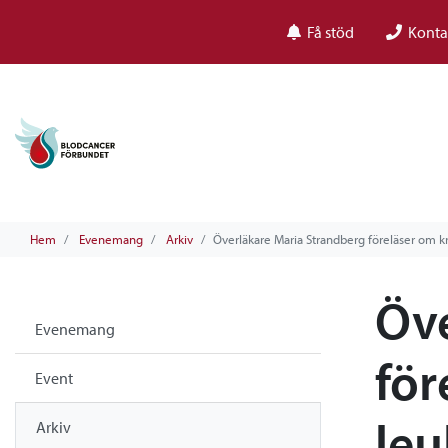
Få stöd
Konta
Hem
Evenemang
Arkiv
Överläkare Maria Strandberg föreläser om k
Öve
Evenemang
för
Event
leu
Arkiv