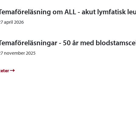
Temaföreläsning om ALL - akut lymfatisk l
27 april 2026
Temaföreläsningar - 50 år med blodstamscel
27 november 2025
teter