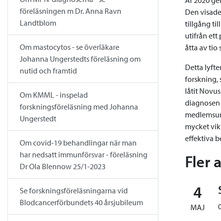
föreläsningen m Dr. Anna Ravn
Den visade 
Landtblom
tillgång ti
utifrån et
Om mastocytos - se överläkare
åtta av tio 
Johanna Ungerstedts föreläsning om
Detta lyfte
nutid och framtid
forskning, 
låtit Novu
Om KMML - inspelad
diagnosen 
forskningsföreläsning med Johanna
medlemsund
Ungerstedt
mycket vikt
effektiva 
Om covid-19 behandlingar när man
har nedsatt immunförsvar - föreläsning
Fler 
Dr Ola Blennow 25/1-2023
4
Se forskningsföreläsningarna vid
Blodcancerförbundets 40 årsjubileum
MAJ