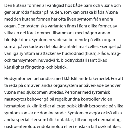
Den kutana formen är vanligast hos både barn och vuxna och
ger brunröda fläckar på huden, som kan orsaka klåda. Vuxna
med den kutana formen har ofta även symtom från andra
organ. Den systemiska varianten finns i flera olika former, av
vilka en del förekommer tillsammans med någon annan
blodsjukdom. Symtomen varierar beroende på vilka organ
som är påverkade av det ökade antalet mastceller. Exempel på
vanliga symtom är attacker av hudrodnad (flush), klåda, mag-
och tarmsymtom, huvudvärk, blodtrycksfall samt ökad
känslighet för geting- och bistick.
Hudsymtomen behandlas med klådstillande läkemedel. För att
ta reda på om även andra organsystem är påverkade behöver
vuxna med sjukdomen utredas. Personer med systemisk
mastocytos behöver gå på regelbundna kontroller vid en
hematologisk klinik eller allergologisk klinik beroende på vilka
symtom som är de dominerande. Symtomen avgör också vilka
andra specialister som bör kontaktas, till exempel dermatolog,
gastroenterolog, endokrinolog eller i enstaka fall psykiatriker.