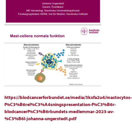
https://blodcancerforbundet.se/media/3kxfa2u4/mastocytos-
f%C3%B6rel%C3%A4sningspresentation-f%C3%B6r-
blodcancerf%C3%B6rbundets-medlemmar-2023-av-
%C3%B6l-johanna-ungerstedt.pdf