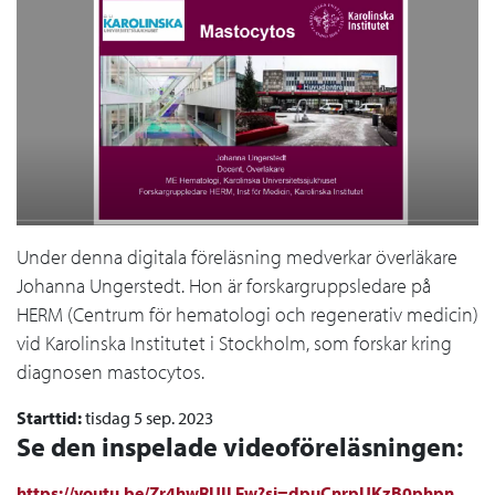
Under denna digitala föreläsning medverkar överläkare
Johanna Ungerstedt. Hon är forskargruppsledare på
HERM (Centrum för hematologi och regenerativ medicin)
vid Karolinska Institutet i Stockholm, som forskar kring
diagnosen mastocytos.
Starttid:
tisdag 5 sep. 2023
Se den inspelade videoföreläsningen:
https://youtu.be/Zr4hwRUILFw?si=dpuCnrpUKzB0phpn