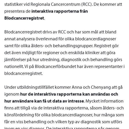
statistiker vid Regionala Cancercentrum (RCC). De kommer att
presentera de
interaktiva rapporterna från
Blodcancerregistret
.
Blodcancerregistret drivs av RCC och har som mål att bland
annat analysera överlevnad för olika blodcancerdiagnoser
samt för olika ålders- och behandlingsgrupper. Registret gör
det även möjligt för regioner och enskilda kliniker att göra
jämförelser på hur utredning, diagnostik och behandling görs
nationellt. Vi på Blodcancerförbundet har även representanter i
blodcancerregistret.
Under utbildningstillfället kommer Anna och Chenyang att gå
igenom
hur de interaktiva rapporterna kan användas och
hur användare kan få ut data av intresse
. Mycket information
finns att tillgå via de interaktiva rapporterna, såsom ålders- och
könsfördelning för olika blodcancerdiagnoser, hur många som
får en viss behandling och vilken typ av diagnostik som utförs
inom en viss diagnos. De interaktiva rapporterna nås genom