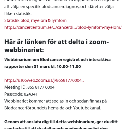
att välja en specifik blodcancerdiagnos, och därefter välja
fliken statistik.
Statistik blod, myelom & lymfom
https://cancercentrum.se/.../cancerdi.../blod-lymfom-myelom/
Här är länken för att delta i zoom-
webbinariet:
Webbinarium om Blodcancerregistret och interaktiva
rapporter den 31 mars kl. 10.00-11.00
https://us06web.zoom.us/j/86581770004...
Meeting ID: 865 8177 0004
Passcode: 824341
Webbinariet kommer att spelas in och sedan finnas på
Blodcancerförbundets hemsida och Youtubekanal.
Genom att ansluta dig till detta webbinarium, ger du ditt
samtycke till att du deltar och medverkar enligt den