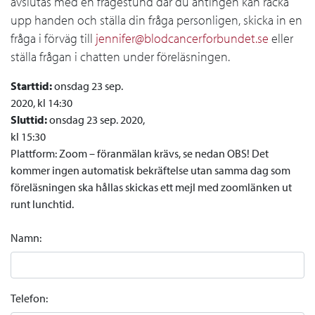
avslutas med en frågestund där du antingen kan räcka
upp handen och ställa din fråga personligen, skicka in en
fråga i förväg till
jennifer@blodcancerforbundet.se
eller
ställa frågan i chatten under föreläsningen.
Starttid:
onsdag 23 sep.
2020, kl 14:30
Sluttid:
onsdag 23 sep. 2020,
kl 15:30
Plattform: Zoom – föranmälan krävs, se nedan OBS! Det
kommer ingen automatisk bekräftelse utan samma dag som
föreläsningen ska hållas skickas ett mejl med zoomlänken ut
runt lunchtid.
Namn:
Telefon: