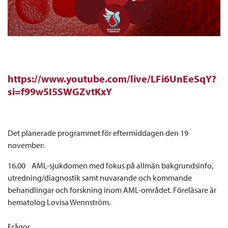
https://www.youtube.com/live/LFi6UnEeSqY?
si=f99w5I5SWGZvtKxY
Det planerade programmet för eftermiddagen den 19
november:
16.00 AML-sjukdomen med fokus på allmän bakgrundsinfo,
utredning/diagnostik samt nuvarande och kommande
behandlingar och forskning inom AML-området. Föreläsare är
hematolog Lovisa Wennström.
Frågor