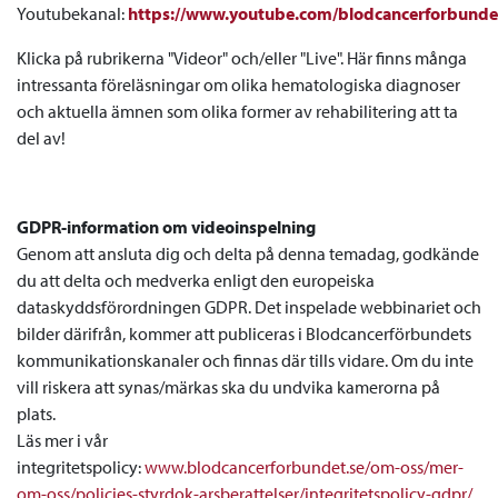
Youtubekanal:
https://www.youtube.com/blodcancerforbunde
Klicka på rubrikerna "Videor" och/eller "Live". Här finns många
intressanta föreläsningar om olika hematologiska diagnoser
och aktuella ämnen som olika former av rehabilitering att ta
del av!
GDPR-information om videoinspelning
Genom att ansluta dig och delta på denna temadag, godkände
du att delta och medverka enligt den europeiska
dataskyddsförordningen GDPR. Det inspelade webbinariet och
bilder därifrån, kommer att publiceras i Blodcancerförbundets
kommunikationskanaler och finnas där tills vidare. Om du inte
vill riskera att synas/märkas ska du undvika kamerorna på
plats.
Läs mer i vår
integritetspolicy:
www.blodcancerforbundet.se/om-oss/mer-
om-oss/policies-styrdok-arsberattelser/integritetspolicy-gdpr/